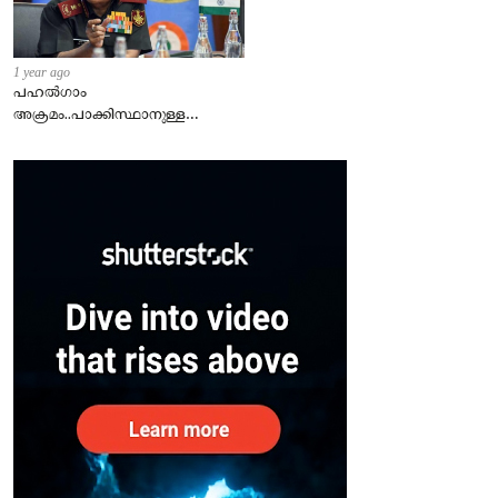
1 year ago
പഹൽഗാം
അക്രമം..പാക്കിസ്ഥാനുള്ള
മുന്നറിയിപ്പ് .! നഷ്ട്ടങ്ങൾ അല്ല
വിജയമാണ് പ്രധാനം