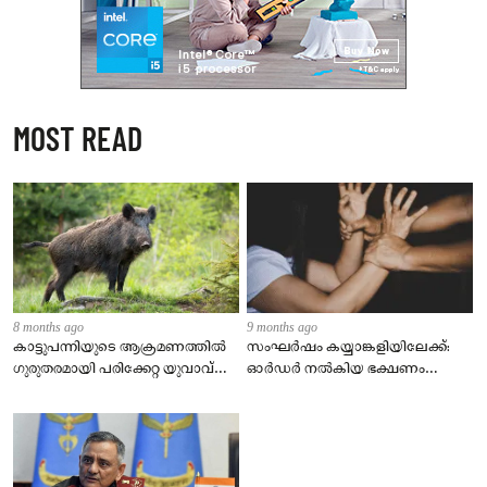
MOST READ
8 months ago
9 months ago
കാട്ടുപന്നിയുടെ ആക്രമണത്തിൽ
സംഘർഷം കയ്യാങ്കളിയിലേക്ക്:
ഗുരുതരമായി പരിക്കേറ്റ യുവാവ്
ഓർഡർ നൽകിയ ഭക്ഷണം
മരിച്ചു
നൽകാത്തതു ചോദ്യം ചെയ്ത
യുവാവിന് ക്രൂരമർദനം.