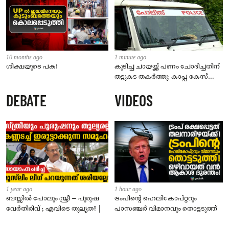
10 months ago
1 minute ago
ശിക്ഷയുടെ പക!
കുടിച്ച ചായയ്ക്ക് പണം ചോദിച്ചതിന്
തട്ടുകട തകർത്തു: കാപ്പ കേസ്
പ്രതി പിടിയിൽ; സംഭവം തിരൂരിൽ
DEBATE
VIDEOS
1 year ago
1 hour ago
ബസ്സിൽ പോലും സ്ത്രീ – പുരുഷ
ട്രംപിന്റെ ഹെലികോപ്റ്ററും
വേർതിരിവ് ; എവിടെ തുല്യത? |
പാസഞ്ചര്‍ വിമാനവും തൊട്ടടുത്ത്