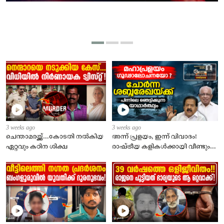
3 weeks ago
3 weeks ago
ചെന്താമരയ്ക്ക്…കോടതി നൽകിയ
അന്ന് പ്രളയം, ഇന്ന് വിവാദം!
ഏറ്റവും കഠിന ശിക്ഷ
രാഷ്ട്രീയ കളികൾക്കായി വീണ്ടും
പ്രളയത്തെ കൂട്ടുപിടിക്കുമ്പോൾ!