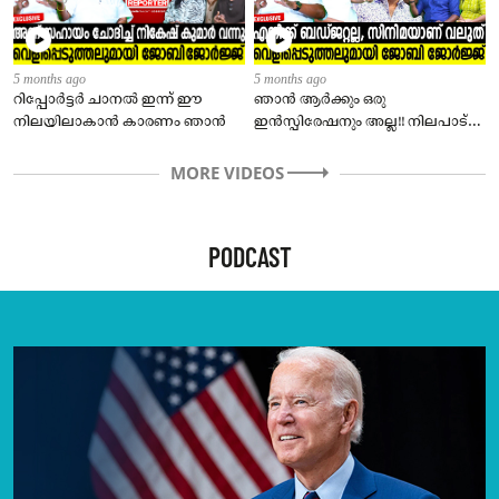
5 months ago
5 months ago
റിപ്പോർട്ടർ ചാനൽ ഇന്ന് ഈ
ഞാൻ ആർക്കും ഒരു
നിലയിലാകാൻ കാരണം ഞാൻ
ഇൻസ്പിരേഷനും അല്ല!! നിലപാട്
വ്യക്തമാക്കി ജോബി ജോർജ്ജ്
MORE VIDEOS
PODCAST