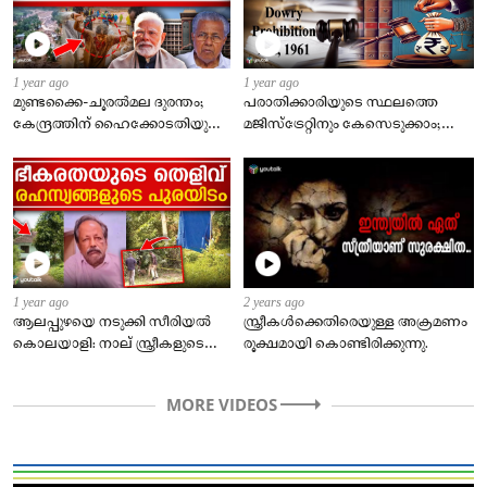
1 year ago
1 year ago
മുണ്ടക്കൈ-ചൂരൽമല ദുരന്തം;
പരാതിക്കാരിയുടെ സ്ഥലത്തെ
കേന്ദ്രത്തിന് ഹൈക്കോടതിയുടെ
മജിസ്ട്രേറ്റിനും കേസെടുക്കാം;
താക്കീത്, ബാങ്ക് വായ്പയിൽ
ഹൈക്കോടതി വിധി
സുപ്രധാനമാകും
1 year ago
2 years ago
ആലപ്പുഴയെ നടുക്കി സീരിയൽ
സ്ത്രീകൾക്കെതിരെയുള്ള അക്രമണം
കൊലയാളി: നാല് സ്ത്രീകളുടെ
രൂക്ഷമായി കൊണ്ടിരിക്കുന്നു.
തിരോധാനം, വസ്ത്ര വ്യാപാരി
വലയിൽ
MORE VIDEOS