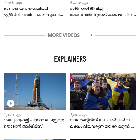
4 weeks ago
4 weeks ago
ഓൺലൈൻ ഡെലിവറി
രാജനായി ജീവിച്ച
ഏജന്‍റിനെതിരെ ബംഗളൂരുവിൽ
മോഹനൻപിള്ളയെ കണ്ടെത്തിയത്
ഗുരുതര പരാതി.
പോലീസിന്റെ സംശയം!
MORE VIDEOS
EXPLAINERS
4 years ago
4 years ago
അപ്പോളോയ്ക്ക് പിന്നാലെ ചന്ദ്രനെ
വാലന്റൈൻസ് ഡേ പാർട്ടിക്ക് 20
തൊടാൻ ആർട്ടിമിസ്
ലക്ഷം വിലവരുന്ന മയക്കു മരുന്ന്;
കോഴിക്കോട് യുവാവ് പിടിയിൽ