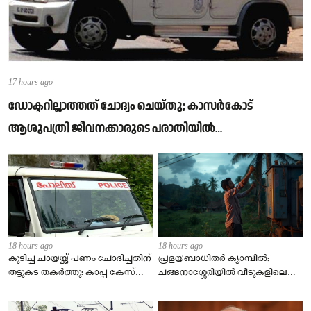
17 hours ago
ഡോക്ടറില്ലാത്തത് ചോദ്യം ചെയ്തു; കാസർകോട്
ആശുപത്രി ജീവനക്കാരുടെ പരാതിയിൽ
നാട്ടുകാർക്കെതിരെ കേസ്
18 hours ago
18 hours ago
കുടിച്ച ചായയ്ക്ക് പണം ചോദിച്ചതിന്
പ്രളയബാധിതർ ക്യാമ്പിൽ;
തട്ടുകട തകർത്തു: കാപ്പ കേസ്
ചങ്ങനാശ്ശേരിയിൽ വീടുകളിലെ
പ്രതി പിടിയിൽ; സംഭവം തിരൂരിൽ
വൈദ്യുതി വിച്ഛേദിച്ച്
കെഎസ്ഇബി