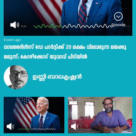
4 years ago
വാലന്റൈൻസ് ഡേ പാർട്ടിക്ക് 20 ലക്ഷം വിലവരുന്ന മയക്കു
മരുന്ന്; കോഴിക്കോട് യുവാവ് പിടിയിൽ
ഉണ്ണി ബാലകൃഷ്ണൻ