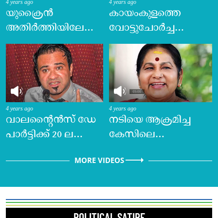
4 years ago
4 years ago
യുക്രൈന്‍
കായംകുളത്തെ
അതിര്‍ത്തിയിലേക്കു
വോട്ടുചോര്‍ച്ച
കണ്ണുനട്ട്
ചര്‍ച്ചയായില്ല,
അമേരിക്കയും
കുതന്ത്രം
ചൈനയും |
മെനഞ്ഞവര്‍
പ്രതിഭാഷണം
സര്‍വസമ്മതരായി
നടക്കുന്നു-യു. പ്രതിഭ
4 years ago
4 years ago
വാലന്റൈൻസ് ഡേ
നടിയെ ആക്രമിച്ച
പാർട്ടിക്ക് 20 ലക്ഷം
കേസിലെ
വിലവരുന്ന മയക്കു
അന്വേഷണ
MORE VIDEOS
മരുന്ന്; കോഴിക്കോട്
ഉദ്യോഗസ്ഥരെ
യുവാവ് പിടിയിൽ
അപായപ്പെടുത്താന്
ഗൂഢാലോചന
നടത്തിയെന്ന…
POLITICAL SATIRE