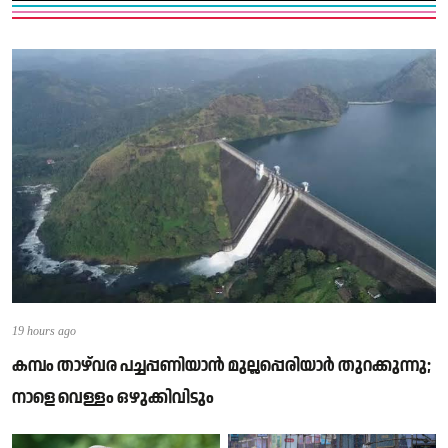
2 years ago
ശബരിമല സീസൺ ആയതോടെ വിശന്ന് വലഞ്ഞ്
വരുന്നവരെ ഊറ്റിപ്പിഴയാൻ ഹോട്ടലുകൾ
19 hours ago
2 years ago
കമ്പം താഴ്‌വര പച്ചപ്പണിയാൻ മുല്ലപ്പെരിയാർ തുറക്കുന്നു;
ട്രംപ് 2.0!! ലോകം കിടുങ്ങിയ പ്രസംഗം ;കമലഹാരിസ്
നാളെ വെള്ളം ഒഴുക്കിവിടും
വരെ കേട്ടിരുന്നു