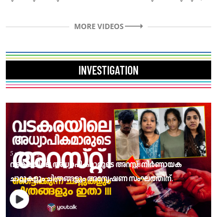
പോലീസിനെ വട്ടംചുറ്റിച്ച്
കോഴിക്കോട് യുവാവ് പിടിയിൽ
പ്രതി……
MORE VIDEOS
INVESTIGATION
5 minutes ago
വടകരയിലെ അധ്യാപികമാരുടെ അറസ്റ്റ്: നിർണായക
ചാറ്റുകളും ചിത്രങ്ങളും അന്വേഷണ സംഘത്തിന്.