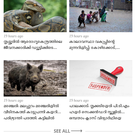
19 hours ago
19 hours ago
തൃശ്ശൂരിൽ ആരോഗ്യകേന്ദ്രത്തിലെ
കാലാവസ്ഥാ വകുപ്പിന്റെ
ജീവനക്കാരിക്ക് ഡ്യൂട്ടിക്കിടെ
മുന്നറിയിപ്പ്: കോഴിക്കോട്,
പാമ്പുകടിയേറ്റു
വയനാട്, കണ്ണൂർ, കാസർഗോഡ്
ജില്ലകളിൽ റെഡ് അലർട്ട്
1 year ago
#sports :ദിസ് ടൈം ഫോര്‍ ആഫ്രിക്ക ! ലോക ടെസ്റ്റ്
ചാമ്പ്യൻഷിപ്പ് കിരീടം ദക്ഷിണാഫ്രിക്കയ്ക്ക്.
19 hours ago
19 hours ago
മഞ്ചേരി: മലപ്പുറം മഞ്ചേരിയിൽ
പാലക്കാട്: തൃക്കടിയേരി പി.ടി.എം
വീടിനകത്ത് കാട്ടുപന്നി കയറി
ഹയർ സെക്കൻഡറി സ്കൂളിൽ
പരിഭ്രാന്തി പരത്തി. കട്ടിലിൽ
ഒമ്പതാം ക്ലാസ് വിദ്യാർഥിയെ
കളിച്ചുകൊണ്ടിരുന്ന രണ്ടര
മർദിച്ച അധ്യാപകനെ സസ്പെൻഡ്
വയസ്സുകാരിയായ പിഞ്ചുകുഞ്ഞ്
SEE ALL
ചെയ്തു. സംഭവത്തിൽ പ്രതിഷേധം