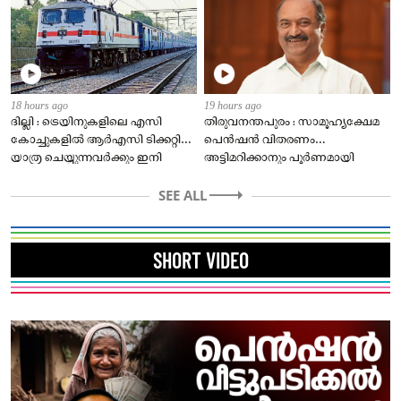
18 hours ago
19 hours ago
ദില്ലി : ട്രെയിനുകളിലെ എസി
തിരുവനന്തപുരം : സാമൂഹ്യക്ഷേമ
കോച്ചുകളിൽ ആർഎസി ടിക്കറ്റിൽ
പെൻഷൻ വിതരണം
യാത്ര ചെയ്യുന്നവർക്കും ഇനി
അട്ടിമറിക്കാനും പൂർണമായി
മുതൽ കമ്പിളിപ്പുതപ്പ് ലഭിക്കും.
ഇല്ലാതാക്കാനുമുള്ള ശ്രമമാണ്
ഇതിനുള്ള ക്രമീകരണങ്ങൾ ഉടനടി
SEE ALL
നടക്കുന്നതെന്ന് മുൻ ധനമന്ത്രി കെ
പൂർത്തിയാക്കണമെന്ന്
എൻ ബാലഗോപാൽ. പെൻഷൻ
ആവശ്യപ്പെട്ട് റെയിൽവേ ബോർഡ്
വീടുകളിലെത്തിക്കില്ലെന്ന ഉത്തരവ്
എല്ലാ റെയിൽവേ
അടിയന്തരമായി
SHORT VIDEO
സോണുകൾക്കും സർക്കുലർ
പിൻവലിക്കണമെന്ന്
അയച്ചു. എസി ചെയർ കാറുകൾ
ബാലഗോപാൽ ആവശ്യപ്പെട്ടു. ഈ
ഒഴികെയുള്ള എല്ലാ എസി
തീരുമാനം ലക്ഷക്കണക്കിന്
ക്ലാസുകളിലെയും യാത്രക്കാർക്ക്
സാധാരണക്കാരായ മനുഷ്യരെയും
ഈ ആനുകൂല്യം ലഭിക്കും.
നേരിട്ട് ബാങ്കിൽ പോയി പണം
ഇതുവരെ ഒരു ബെർത്തിന് ഒരു
വാങ്ങാൻ കഴിയാത്തവരെയും
കമ്പിളിപ്പുതപ്പ് എന്ന
പ്രതികൂലമായി ബാധിക്കും.
തോതിലായിരുന്നു വിതരണം
പകുതിയോളം ആളുകൾ നേരിട്ട്