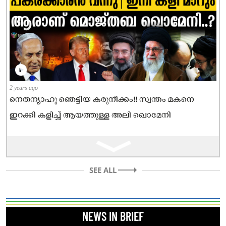
2 years ago
നെതന്യാഹു ഞെട്ടിയ കരുനീക്കം!! സ്വന്തം മകനെ
ഇറക്കി കളിച്ച് ആയത്തുള്ള അലി ഖൊമേനി
SEE ALL
NEWS IN BRIEF