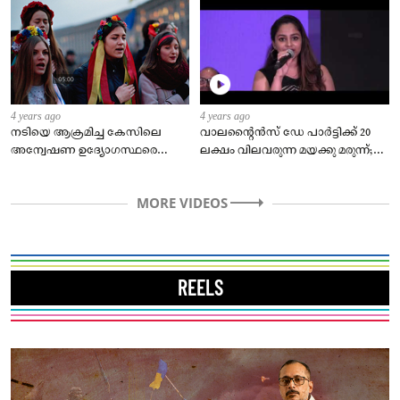
4 years ago
4 years ago
നടിയെ ആക്രമിച്ച കേസിലെ
വാലന്റൈൻസ് ഡേ പാർട്ടിക്ക് 20
അന്വേഷണ ഉദ്യോഗസ്ഥരെ
ലക്ഷം വിലവരുന്ന മയക്കു മരുന്ന്;
അപായപ്പെടുത്താന്‍ഗൂഢാലോചന
കോഴിക്കോട് യുവാവ് പിടിയിൽ
നടത്തിയെന്ന…
MORE VIDEOS
REELS