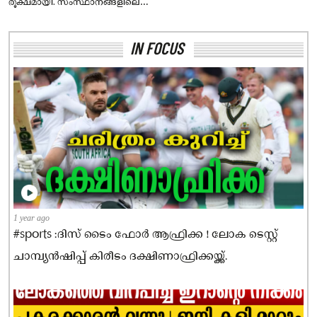
രൂക്ഷമായി. സംസ്ഥാനങ്ങളിലെ
ട്രംപ് 2.0!! ലോകം കിടുങ്ങിയ പ്രസംഗം ;കമലഹാരിസ്
അടുത്ത മൂന്ന് ദിവസവും കനത്ത
മഴയ്ക്ക് മുന്നറിയിപ്പ് .
വരെ കേട്ടിരുന്നു
IN FOCUS
1 year ago
#sports :ദിസ് ടൈം ഫോര്‍ ആഫ്രിക്ക ! ലോക ടെസ്റ്റ്
ചാമ്പ്യൻഷിപ്പ് കിരീടം ദക്ഷിണാഫ്രിക്കയ്ക്ക്.