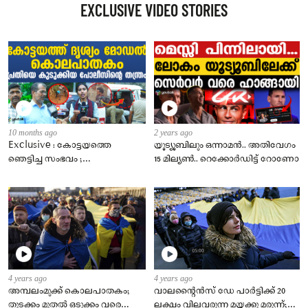
EXCLUSIVE VIDEO STORIES
10 months ago
2 years ago
Exclusive : കോട്ടയത്തെ
യൂട്യൂബിലും ഒന്നാമൻ.. അതിവേഗം
ഞെട്ടിച്ച സംഭവം ;
15 മില്യൺ.. റെക്കോർഡിട്ട് റോണോ
അന്യസംസ്ഥാന തൊഴിലാളി
ഭാര്യയോട് ചെയ്തത്..
4 years ago
4 years ago
അമ്പലംമുക്ക് കൊലപാതകം;
വാലന്റൈൻസ് ഡേ പാർട്ടിക്ക് 20
തുടക്കം മുതൽ ഒടുക്കം വരെ
ലക്ഷം വിലവരുന്ന മയക്കു മരുന്ന്;