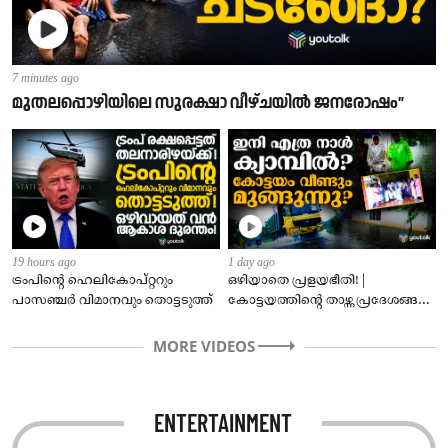
7 minutes ago
മുതലപ്പൊഴിയിലെ സുരക്ഷാ വീഴ്ചയിൽ ജനരോഷം”
19 hours ago
1 day ago
ട്രംപിന്റെ ഹെലികോപ്റ്ററും
ഒഴിയാതെ പ്രളയഭീതി! |
പാസഞ്ചര്‍ വിമാനവും തൊട്ടടുത്ത്
കോട്ടയത്തിന്റെ താഴ്ന്ന പ്രദേശങ്ങൾ
ഇപ്പോഴും വെള്ളത്തിനടിയിൽ!
MORE VIDEOS
ENTERTAINMENT