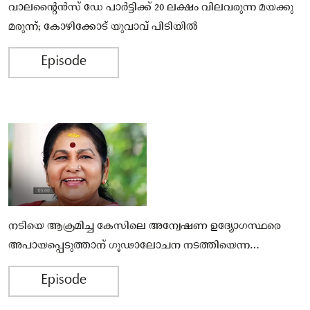
വാലന്റൈൻസ് ഡേ പാർട്ടിക്ക് 20 ലക്ഷം വിലവരുന്ന മയക്കു
മരുന്ന്; കോഴിക്കോട് യുവാവ് പിടിയിൽ
Episode
നടിയെ ആക്രമിച്ച കേസിലെ അന്വേഷണ ഉദ്യോഗസ്ഥരെ
അപായപ്പെടുത്താന് ഗൂഢാലോചന നടത്തിയെന്ന…
Episode