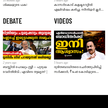
10 months ago
3 hours ago
ശിക്ഷയുടെ പക!
കാസർകോട് കളക്ടറേറ്റിൽ
എലിവിഷം കഴിച്ച; സീനിയർ ക്ലർക്ക്
മരിച്ചു
DEBATE
VIDEOS
2 years ago
5 hours ago
ബസ്സിൽ പോലും സ്ത്രീ – പുരുഷ
ദുരിതബാധിതരെ ചേർത്തുപിടിച്ച്
വേർതിരിവ് ; എവിടെ തുല്യത? |
സർക്കാർ; ₹14.40 കോടിയുടെ
‘സ്നേഹസാന്ത്വനം’