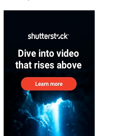
സുരക്ഷിതരാകുംവരെ വിശ്രമമില്ല
– കേന്ദ്രം