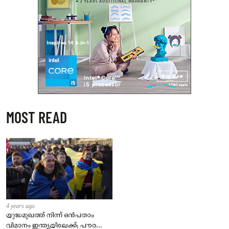
MOST READ
4 years ago
യുദ്ധമുഖത്ത് നിന്ന് ഒൻപതാം
വിമാനം ഇന്ത്യയിലേക്ക്; പൗരന്മാർ