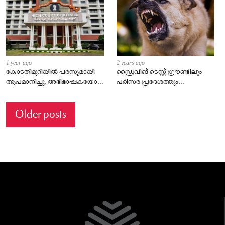
ഉപയോഗിക്കുന്നുണ്ട്; ഷൈന്‍
ടോം ചാക്കോ
1 year ago
2 years ago
കോടതിമുറിയിൽ പരസ്യമായി
ഡ്രൈവിങ് ടെസ്റ്റ് ഗ്രൗണ്ടിലും
ആപമാനിച്ചു; അഭിഭാഷകയോട്
പരിസര പ്രദേശത്തും
മാപ്പുപറഞ്ഞ് ഹൈക്കോടതി
അലഞ്ഞുതിരിഞ്ഞ നായ; എട്ടു
ജ‍ഡ്ജി ജസ്റ്റീസ് എ ബദറുദ്ദീൻ
പേരെ കടിച്ചു
Posts
Older posts
navigation