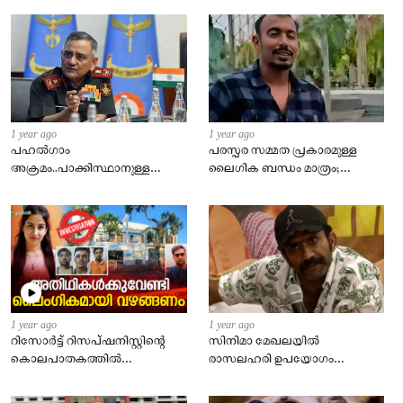
യുവാവിന് ക്രൂരമർദനം.
1 year ago
1 year ago
പഹൽഗാം
പരസ്പര സമ്മത പ്രകാരമുള്ള
അക്രമം..പാക്കിസ്ഥാനുള്ള
ലൈഗിക ബന്ധം മാത്രം;
മുന്നറിയിപ്പ് .! നഷ്ട്ടങ്ങൾ അല്ല
സുകാന്തിന്റെ നീക്കം
വിജയമാണ് പ്രധാനം
ലക്ഷ്യമിടുന്നത്
ബലാത്സംഗക്കുറ്റത്തിൽ നിന്നും
ഒഴിയുക
1 year ago
1 year ago
റിസോര്‍ട്ട് റിസപ്ഷനിസ്റ്റിന്റെ
സിനിമാ മേഖലയില്‍
കൊലപാതകത്തില്‍
രാസലഹരി ഉപയോഗം
നിര്‍ണായകമായത് വാട്സാപ്പ്
വ്യാപകം, പ്രമുഖരായ പല
ചാറ്റ്
നടന്മാരും ലഹരി