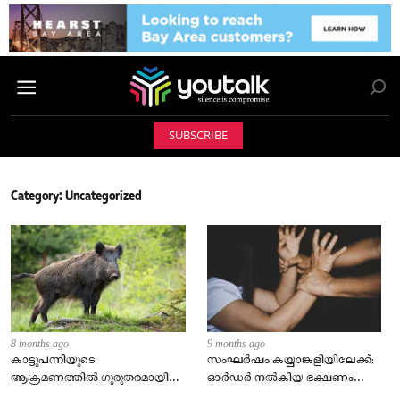
SUBSCRIBE
Category:
Uncategorized
8 months ago
9 months ago
കാട്ടുപന്നിയുടെ
സംഘർഷം കയ്യാങ്കളിയിലേക്ക്:
ആക്രമണത്തിൽ ഗുരുതരമായി
ഓർഡർ നൽകിയ ഭക്ഷണം
പരിക്കേറ്റ യുവാവ് മരിച്ചു
നൽകാത്തതു ചോദ്യം ചെയ്ത