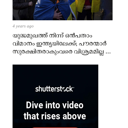
4 years ago
യുദ്ധമുഖത്ത് നിന്ന് ഒൻപതാം
വിമാനം ഇന്ത്യയിലേക്ക്; പൗരന്മാർ
സുരക്ഷിതരാകുംവരെ വിശ്രമമില്ല –
കേന്ദ്രം