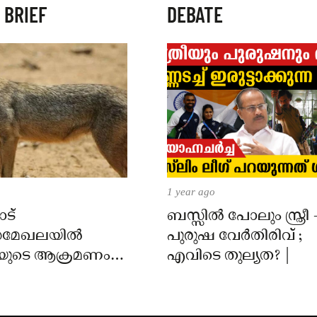
 BRIEF
DEBATE
1 year ago
ട്
ബസ്സിൽ പോലും സ്ത്രീ 
മേഖലയിൽ
പുരുഷ വേർതിരിവ് ;
യുടെ ആക്രമണം;
എവിടെ തുല്യത? |
ക്ക് കടിയേറ്റു,
 നിർദേശം നൽകി
്ത്