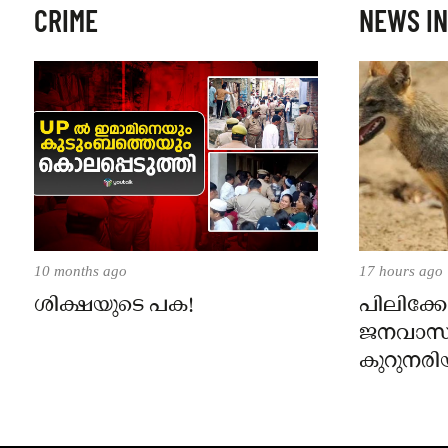
CRIME
NEWS IN
10 months ago
17 hours ago
ശിക്ഷയുടെ പക!
പിലിക്കോ
ജനവാസ
കുറുനരി
രണ്ട് പേർ
ജാഗ്രതാ
പഞ്ചായത