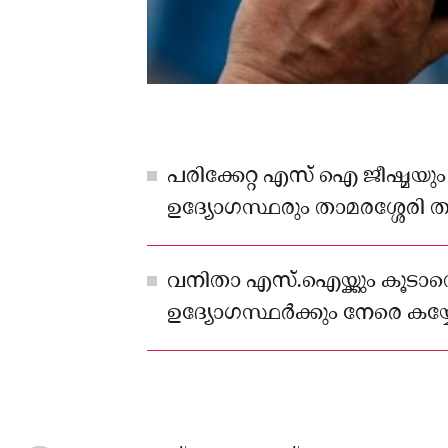
പരിക്കേറ്റ എസ് ഐ ജീഷ്മയും മറ
ഉദ്യോഗസ്ഥരും താമരശ്ശേരി ത
ആശുപത്രിയിൽ ചികിത്സ തേടിയി
വനിതാ എസ്.ഐയ്ക്കും കൂടാത
ഉദ്യോഗസ്ഥർക്കും നേരെ കയ്യേറ
എസ് ഐ ജീഷ്മ, എ.എസ്. ഐ ദ
രജീഷ് എന്നിവർക്കാണ് പരിക്