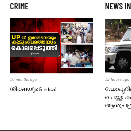
CRIME
NEWS IN
10 months ago
12 hours ago
ശിക്ഷയുടെ പക!
ഡോക്ടറില
ചെയ്തു;
ആശുപത്ര
പരാതിയ
നാട്ടുക