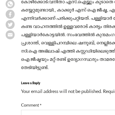
കോഴിക്കോട്:വനിതാ എസ്.ഐയ്ക്കും കൂടാതെ 
കയ്യേറ്റമുണ്ടായി., കാക്കൂർ എസ് ഐ ജീഷ്മ,
എന്നിവർക്കാണ് പരിക്കുപറ്റിയത്. പള്ളിയ
കണ്ട വാഹനത്തിൽ ഉള്ളവരോട് കാര്യം തിരക്കി
പള്ളിയാർകോട്ടയിൽ. സംഭവത്തിൽ കുന്ദമംഗലം
പ്രശാന്ത്, വെള്ളിപറമ്പിലെ ഷനൂബ്, നെല്ലി
സി.ഐ അഭിലാഷ് എത്തി കസ്റ്റഡിയിലെടുത്ത് അ
ഐ ജീഷ്മയും മറ്റ് രണ്ട് ഉദ്യോഗസ്ഥരും താമര
തേടിയിട്ടുണ്ട്.
Leave a Reply
Your email address will not be published.
Requi
Comment
*