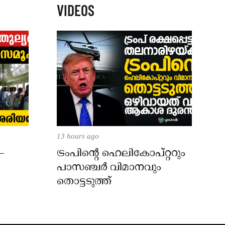
VIDEOS
13 hours ago
–
ട്രംപിന്റെ ഹെലികോപ്റ്ററും
പാസഞ്ചര്‍ വിമാനവും
തൊട്ടടുത്ത്