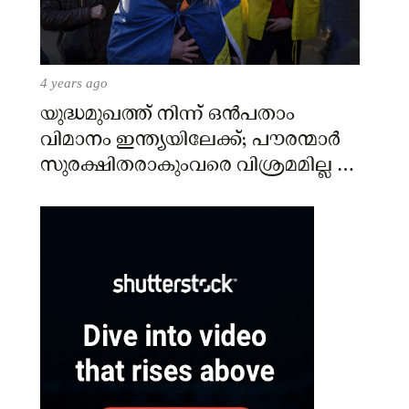
4 years ago
യുദ്ധമുഖത്ത് നിന്ന് ഒൻപതാം
വിമാനം ഇന്ത്യയിലേക്ക്; പൗരന്മാർ
സുരക്ഷിതരാകുംവരെ വിശ്രമമില്ല –
കേന്ദ്രം