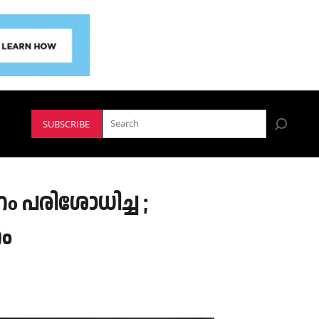
SUBSCRIBE
പരിശോധിച്ച ;
ം