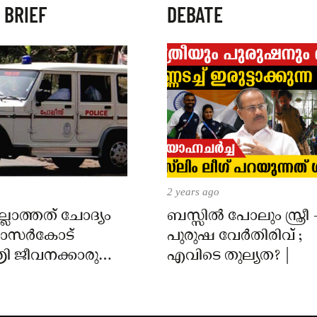
 BRIEF
DEBATE
2 years ago
്ലാത്തത് ചോദ്യം
ബസ്സിൽ പോലും സ്ത്രീ 
 കാസർകോട്
പുരുഷ വേർതിരിവ് ;
ി ജീവനക്കാരുടെ
എവിടെ തുല്യത? |
ിൽ
ാർക്കെതിരെ കേസ്