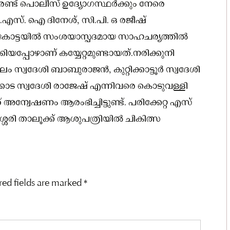
രണ്ട് പൊലീസ് ഉദ്യോഗസ്ഥർക്കും നേരെ
 എ.എസ്. ഐ ദിനേശ്, സി.പി. ഒ രജീഷ്
ാർ കോട്ടയിൽ സംശയാസ്പദമായ സാഹചര്യത്തിൽ
യപ്പോഴാണ് കയ്യേറ്റമുണ്ടായത്.നരിക്കുനി
 സ്വദേശി ബാബുരാജൻ, കുറ്റിക്കാട്ടൂർ സ്വദേശി
ക്കോട സ്വദേശി രാജേഷ് എന്നിവരെ കൊടുവള്ളി
ന്വേഷണം ആരംഭിച്ചിട്ടുണ്ട്. പരിക്കേറ്റ എസ്
ശ്ശേരി താലൂക്ക് ആശുപത്രിയിൽ ചികിത്സ
red fields are marked
*