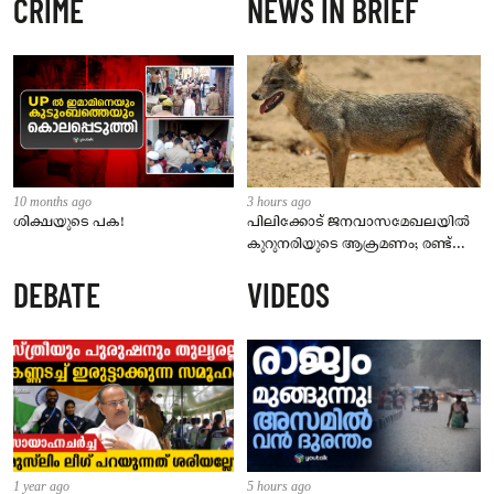
CRIME
NEWS IN BRIEF
10 months ago
3 hours ago
ശിക്ഷയുടെ പക!
പിലിക്കോട് ജനവാസമേഖലയിൽ
കുറുനരിയുടെ ആക്രമണം; രണ്ട്
പേർക്ക് കടിയേറ്റു, ജാഗ്രതാ
DEBATE
VIDEOS
നിർദേശം നൽകി പഞ്ചായത്ത്
1 year ago
5 hours ago