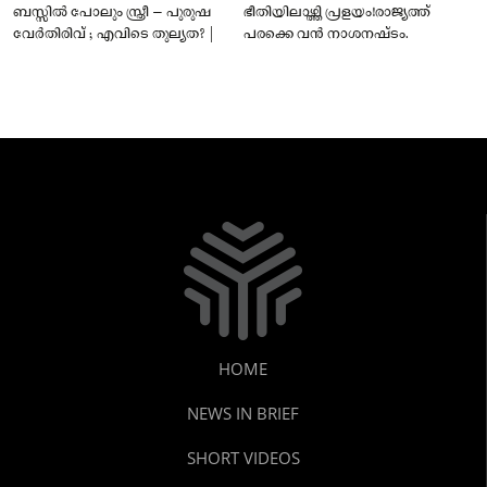
ബസ്സിൽ പോലും സ്ത്രീ – പുരുഷ
ഭീതിയിലാഴ്ത്തി പ്രളയം!രാജ്യത്ത്
വേർതിരിവ് ; എവിടെ തുല്യത? |
പരക്കെ വൻ നാശനഷ്ടം.
HOME
NEWS IN BRIEF
SHORT VIDEOS