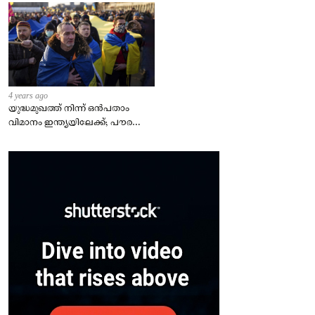
4 years ago
യുദ്ധമുഖത്ത് നിന്ന് ഒൻപതാം
വിമാനം ഇന്ത്യയിലേക്ക്; പൗരന്മാർ
സുരക്ഷിതരാകുംവരെ വിശ്രമമില്ല
– കേന്ദ്രം