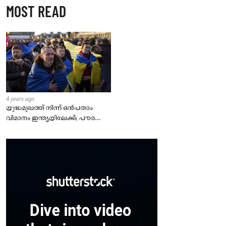
MOST READ
4 years ago
യുദ്ധമുഖത്ത് നിന്ന് ഒൻപതാം
വിമാനം ഇന്ത്യയിലേക്ക്; പൗരന്മാർ
സുരക്ഷിതരാകുംവരെ വിശ്രമമില്ല
– കേന്ദ്രം