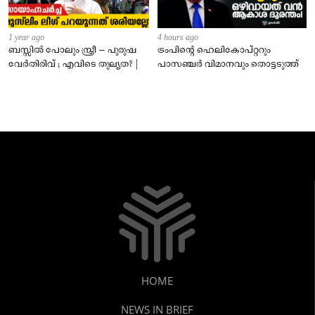
1 year ago
4 hours ago
ബസ്സിൽ പോലും സ്ത്രീ – പുരുഷ
ട്രംപിന്റെ ഹെലികോപ്റ്ററും
വേർതിരിവ് ; എവിടെ തുല്യത? |
പാസഞ്ചര്‍ വിമാനവും തൊട്ടടുത്ത്
HOME
NEWS IN BRIEF