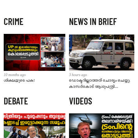
CRIME
NEWS IN BRIEF
10 months ago
3 hours ago
ശിക്ഷയുടെ പക!
ഡോക്ടറില്ലാത്തത് ചോദ്യം ചെയ്തു;
കാസർകോട് ആശുപത്രി
ജീവനക്കാരുടെ പരാതിയിൽ
DEBATE
VIDEOS
നാട്ടുകാർക്കെതിരെ കേസ്