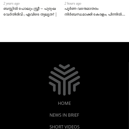
2 years ago
2 hours ago
ബസ്സിൽ പോലും സ്ത്രീ – പുരുഷ
പൂർണ വന്ദേമാതരം
വേർതിരിവ് ; എവിടെ തുല്യത? |
നിർബന്ധമാക്കി കേരളം; പിന്നിൽ
സംഘപരിവാർ അജണ്ടയോ?
HOME
NEWS IN BRIEF
SHORT VIDEOS