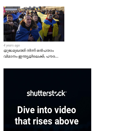
4 years ago
യുദ്ധമുഖത്ത് നിന്ന് ഒൻപതാം
വിമാനം ഇന്ത്യയിലേക്ക്; പൗരന്മാർ
സുരക്ഷിതരാകുംവരെ വിശ്രമമില്ല
– കേന്ദ്രം