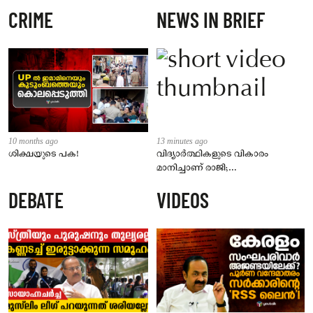
CRIME
NEWS IN BRIEF
10 months ago
13 minutes ago
ശിക്ഷയുടെ പക!
വിദ്യാർത്ഥികളുടെ വികാരം
മാനിച്ചാണ് രാജി;
വിശദീകരണവുമായി മുൻ
DEBATE
VIDEOS
കേന്ദ്രമന്ത്രി ധർമേന്ദ്ര പ്രധാൻ