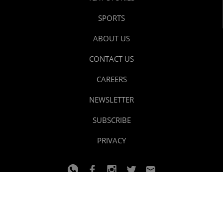
SPORTS
ABOUT US
CONTACT US
CAREERS
NEWSLETTER
SUBSCRIBE
PRIVACY
© 2024 youtalk
Design and developed by
Dzain