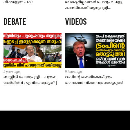
ശിക്ഷയുടെ പക!
ഡോക്ടറില്ലാത്തത് ചോദ്യം ചെയ്തു;
കാസർകോട് ആശുപത്രി
ജീവനക്കാരുടെ പരാതിയിൽ
DEBATE
VIDEOS
നാട്ടുകാർക്കെതിരെ കേസ്
2 years ago
9 hours ago
ബസ്സിൽ പോലും സ്ത്രീ – പുരുഷ
ട്രംപിന്റെ ഹെലികോപ്റ്ററും
വേർതിരിവ് ; എവിടെ തുല്യത? |
പാസഞ്ചര്‍ വിമാനവും തൊട്ടടുത്ത്