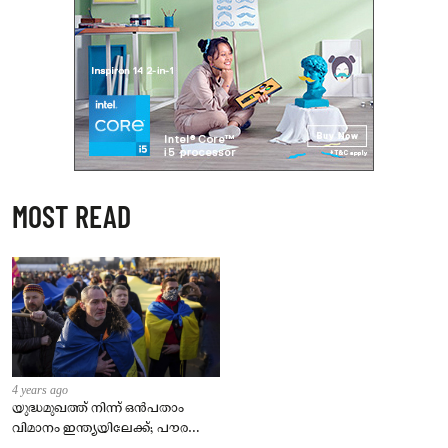
MOST READ
4 years ago
യുദ്ധമുഖത്ത് നിന്ന് ഒൻപതാം
വിമാനം ഇന്ത്യയിലേക്ക്; പൗരന്മാർ