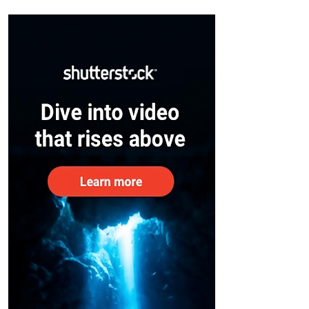
സുരക്ഷിതരാകുംവരെ വിശ്രമമില്ല
– കേന്ദ്രം