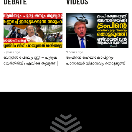
DEBATE
VIDEOS
2 years ago
9 hours ago
ബസ്സിൽ പോലും സ്ത്രീ – പുരുഷ
ട്രംപിന്റെ ഹെലികോപ്റ്ററും
വേർതിരിവ് ; എവിടെ തുല്യത? |
പാസഞ്ചര്‍ വിമാനവും തൊട്ടടുത്ത്