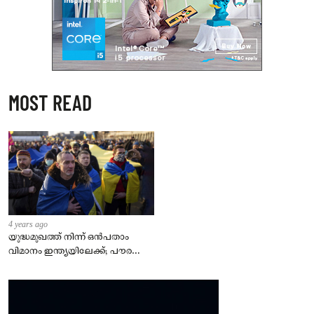
MOST READ
4 years ago
യുദ്ധമുഖത്ത് നിന്ന് ഒൻപതാം
വിമാനം ഇന്ത്യയിലേക്ക്; പൗരന്മാർ
സുരക്ഷിതരാകുംവരെ വിശ്രമമില്ല
– കേന്ദ്രം