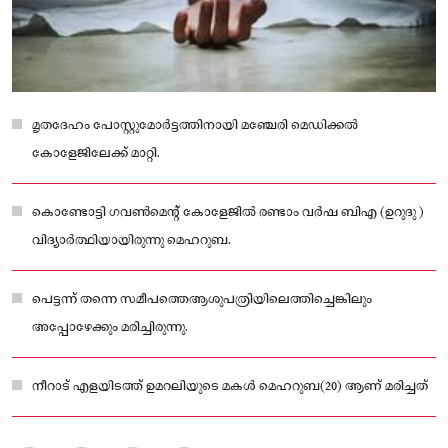
മൃതദേഹം പോസ്റ്റുമോര്‍ട്ടത്തിനായി മഞ്ചേരി മെഡിക്കല്‍
കോളേജിലേക്ക് മാറ്റി.
കൊണ്ടോട്ടി ഗവൺമെൻ്റ് കോളേജിൽ രണ്ടാം വർഷ ബിഎ (ഉറുദു )
വിദ്യാർത്ഥിയായിരുന്നു മെഹറുബ.
പെട്ടന്ന് തന്നെ സമീപത്തെആശുപത്രിയിലെത്തിച്ചെങ്കിലും
അപ്പോഴേക്കും മരിച്ചിരുന്നു.
നീറാട് എളയിടത്ത് ഉമറലിയുടെ മകൾ മെഹറുബ(20) ആണ് മരിച്ചത്