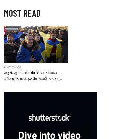
MOST READ
4 years ago
യുദ്ധമുഖത്ത് നിന്ന് ഒൻപതാം
വിമാനം ഇന്ത്യയിലേക്ക്; പൗരന്മാർ
സുരക്ഷിതരാകുംവരെ വിശ്രമമില്ല
– കേന്ദ്രം