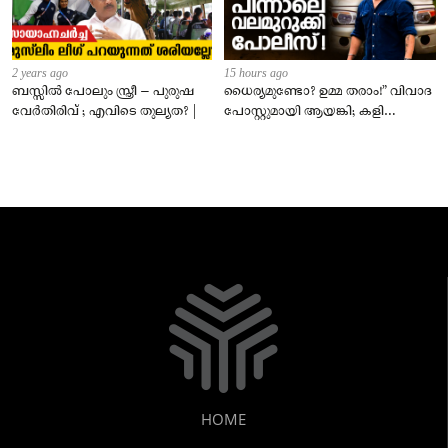
2 years ago
15 hours ago
ബസ്സിൽ പോലും സ്ത്രീ – പുരുഷ
ധൈര്യമുണ്ടോ? ഉമ്മ തരാം!” വിവാദ
വേർതിരിവ് ; എവിടെ തുല്യത? |
പോസ്റ്റുമായി ആയങ്കി; കളി
കടുപ്പിച്ച് പോലീസ്!
HOME