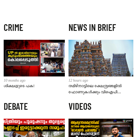
CRIME
NEWS IN BRIEF
10 months ago
12 hours ago
ശിക്ഷയുടെ പക!
തമിഴ്‌നാട്ടിലെ ക്ഷേത്രങ്ങളിൽ
ഫോണുകൾക്കും വിഐപി
ദർശനത്തിനും നിയന്ത്രണം;
DEBATE
VIDEOS
സെപ്റ്റംബർ 1 മുതൽ നിലവിൽ
വരും