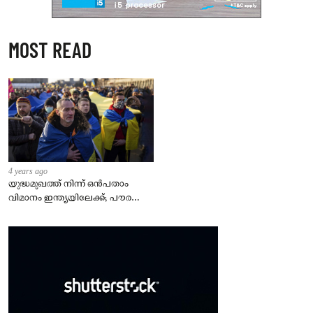
MOST READ
4 years ago
യുദ്ധമുഖത്ത് നിന്ന് ഒൻപതാം
വിമാനം ഇന്ത്യയിലേക്ക്; പൗരന്മാർ
സുരക്ഷിതരാകുംവരെ വിശ്രമമില്ല
– കേന്ദ്രം