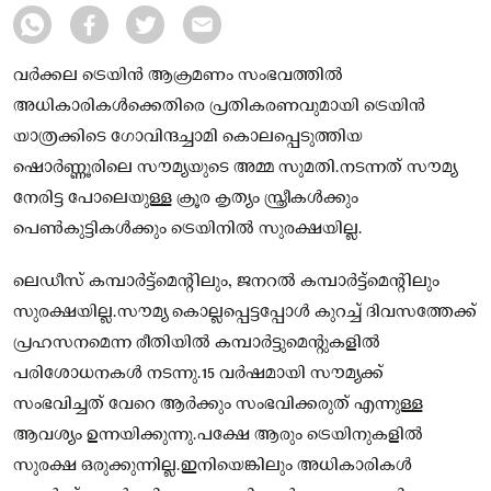
വർക്കല ട്രെയിൻ ആക്രമണം സംഭവത്തിൽ
അധികാരികൾക്കെതിരെ പ്രതികരണവുമായി ട്രെയിൻ
യാത്രക്കിടെ ഗോവിന്ദച്ചാമി കൊലപ്പെടുത്തിയ
ഷൊർണ്ണൂരിലെ സൗമ്യയുടെ അമ്മ സുമതി.നടന്നത് സൗമ്യ
നേരിട്ട പോലെയുള്ള ക്രൂര കൃത്യം സ്ത്രീകൾക്കും
പെൺകുട്ടികൾക്കും ട്രെയിനിൽ സുരക്ഷയില്ല.
ലെഡീസ് കമ്പാർട്ട്മെൻ്റിലും, ജനറൽ കമ്പാർട്ട്മെൻ്റിലും
സുരക്ഷയില്ല.സൗമ്യ കൊല്ലപ്പെട്ടപ്പോൾ കുറച്ച് ദിവസത്തേക്ക്
പ്രഹസനമെന്ന രീതിയിൽ കമ്പാർട്ടുമെൻ്റുകളിൽ
പരിശോധനകൾ നടന്നു.15 വർഷമായി സൗമ്യക്ക്
സംഭവിച്ചത് വേറെ ആർക്കും സംഭവിക്കരുത് എന്നുള്ള
ആവശ്യം ഉന്നയിക്കുന്നു.പക്ഷേ ആരും ട്രെയിനുകളിൽ
സുരക്ഷ ഒരുക്കുന്നില്ല.ഇനിയെങ്കിലും അധികാരികൾ