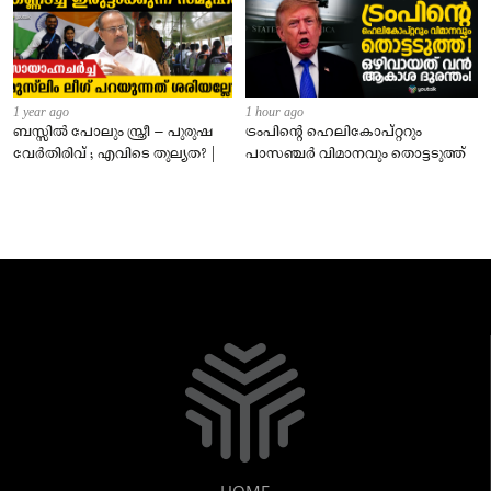
1 year ago
1 hour ago
ബസ്സിൽ പോലും സ്ത്രീ – പുരുഷ
ട്രംപിന്റെ ഹെലികോപ്റ്ററും
വേർതിരിവ് ; എവിടെ തുല്യത? |
പാസഞ്ചര്‍ വിമാനവും തൊട്ടടുത്ത്
HOME