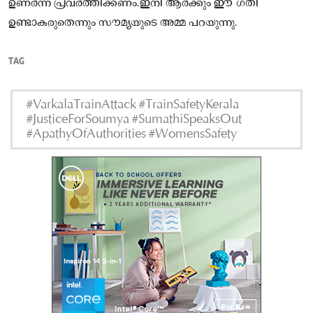
ഉണർന്ന് പ്രവർത്തിക്കണം.ഇനി ആർക്കും ഈ ഗതി
ഉണ്ടാകരുതെന്നും സൗമ്യയുടെ അമ്മ പറയുന്നു.
TAG
#VarkalaTrainAttack #TrainSafetyKerala
#JusticeForSoumya #SumathiSpeaksOut
#ApathyOfAuthorities #WomensSafety