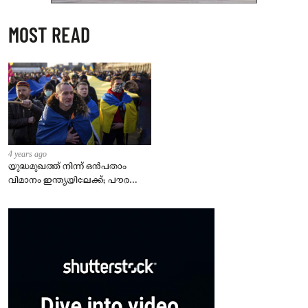
MOST READ
4 years ago
യുദ്ധമുഖത്ത് നിന്ന് ഒൻപതാം
വിമാനം ഇന്ത്യയിലേക്ക്; പൗരന്മാർ
സുരക്ഷിതരാകുംവരെ വിശ്രമമില്ല
– കേന്ദ്രം