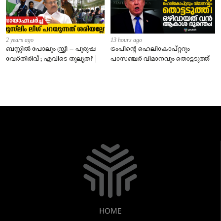
2 years ago
13 hours ago
ബസ്സിൽ പോലും സ്ത്രീ – പുരുഷ
ട്രംപിന്റെ ഹെലികോപ്റ്ററും
വേർതിരിവ് ; എവിടെ തുല്യത? |
പാസഞ്ചര്‍ വിമാനവും തൊട്ടടുത്ത്
HOME