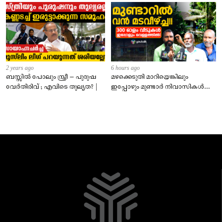
2 years ago
6 hours ago
ബസ്സിൽ പോലും സ്ത്രീ – പുരുഷ
മഴക്കെടുതി മാറിയെങ്കിലും
വേർതിരിവ് ; എവിടെ തുല്യത? |
ഇപ്പോഴും മുണ്ടാർ നിവാസികൾ
വെള്ളത്തിൽ!വിചാരിക്കുന്നതിലും
ഭീകരം!!!!