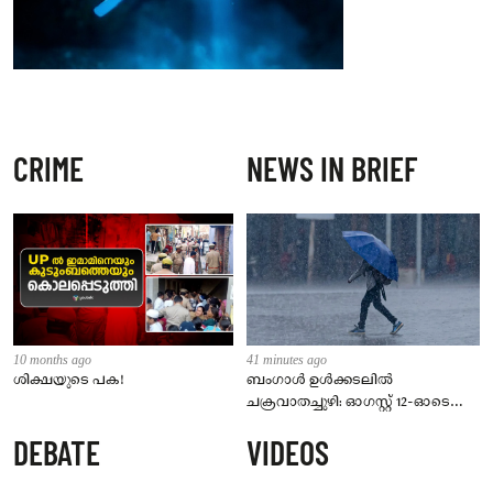
CRIME
NEWS IN BRIEF
10 months ago
41 minutes ago
ശിക്ഷയുടെ പക!
ബംഗാൾ ഉൾക്കടലിൽ
ചക്രവാതച്ചുഴി: ഓഗസ്റ്റ് 12-ഓടെ
ന്യൂനമർദ്ദമാകും; സംസ്ഥാനത്ത് 5
DEBATE
VIDEOS
ദിവസം മഴ മുന്നറിയിപ്പ്