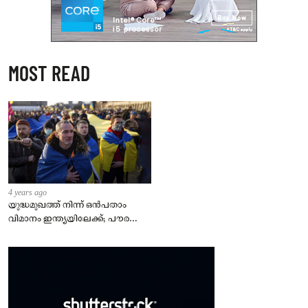
MOST READ
4 years ago
യുദ്ധമുഖത്ത് നിന്ന് ഒൻപതാം
വിമാനം ഇന്ത്യയിലേക്ക്; പൗരന്മാർ
സുരക്ഷിതരാകുംവരെ വിശ്രമമില്ല
– കേന്ദ്രം