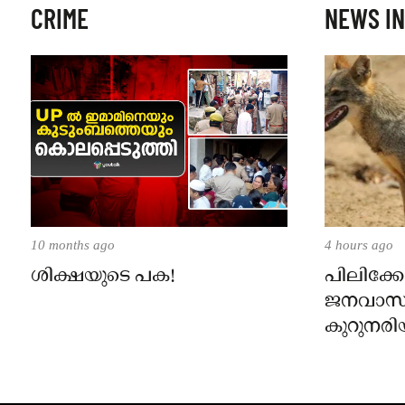
CRIME
NEWS IN
10 months ago
4 hours ago
ശിക്ഷയുടെ പക!
പിലിക്കോ
ജനവാസ
കുറുനരി
രണ്ട് പേർ
ജാഗ്രതാ
പഞ്ചായത