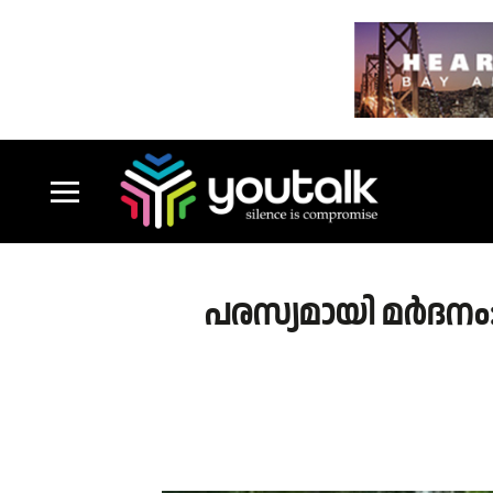
പരസ്യമായി മർദനം: