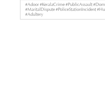
#Adoor #KeralaCrime #PublicAssault #Domes
#MaritalDispute #PoliceStationIncident #H
#Adultery