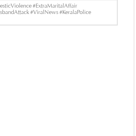
ticViolence #ExtraMaritalAffair
usbandAttack #ViralNews #KeralaPolice