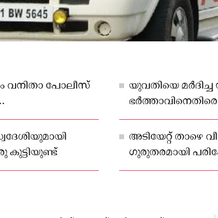
ഷം വനിതാ പോലീസ്
യുവതിയെ മർദിച്
ഭർത്താവിനെതിരെ
ാണ്
ാവ് മർദിച്ചത്.
്വദേശിയുമായി
അടിയേറ്റ് താഴെ വ
ുട്ടിയുണ്ട്
ഗുരുതരമായി പരിക്
പോകുകയും ചെയ്ത