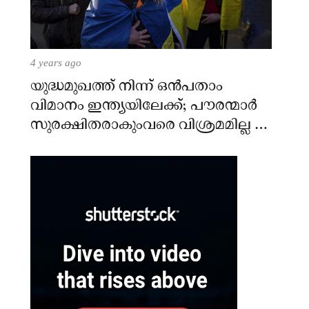
4 years ago
യുദ്ധമുഖത്ത് നിന്ന് ഒൻപതാം
വിമാനം ഇന്ത്യയിലേക്ക്; പൗരന്മാർ
സുരക്ഷിതരാകുംവരെ വിശ്രമമില്ല –
കേന്ദ്രം