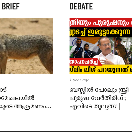
 BRIEF
DEBATE
1 year ago
ട്
ബസ്സിൽ പോലും സ്ത്രീ 
മേഖലയിൽ
പുരുഷ വേർതിരിവ് ;
യുടെ ആക്രമണം;
എവിടെ തുല്യത? |
ക്ക് കടിയേറ്റു,
 നിർദേശം നൽകി
്ത്