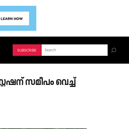
SUBSCRIBE
േഷന് സമീപം വെച്ച്