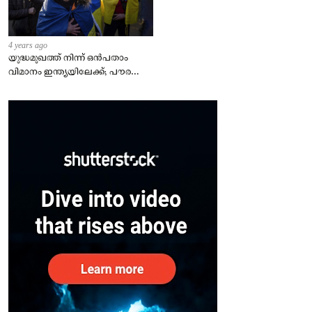
4 years ago
യുദ്ധമുഖത്ത് നിന്ന് ഒൻപതാം
വിമാനം ഇന്ത്യയിലേക്ക്; പൗരന്മാർ
സുരക്ഷിതരാകുംവരെ വിശ്രമമില്ല
– കേന്ദ്രം