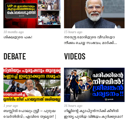
10 months ago
15 hours ago
ശിക്ഷയുടെ പക!
നരേന്ദ്ര മോദിയുടെ വീഡിയോ
നീക്കം ചെയ്ത സംഭവം; മാർക്ക്
സക്കർബർഗ് മാപ്പ് പറയണം,
DEBATE
VIDEOS
മെറ്റയ്ക്ക് പാർലമെന്ററി സമിതിയുടെ
മുന്നറിയിപ്പ്
1 year ago
16 hours ago
ബസ്സിൽ പോലും സ്ത്രീ – പുരുഷ
ഗില്ലിന്റെ ക്യാപ്റ്റന്‍സിക്ക് കീഴില്‍
വേർതിരിവ് ; എവിടെ തുല്യത? |
ഇന്ത്യ പുതിയ വിജയം കുറിക്കുമോ?