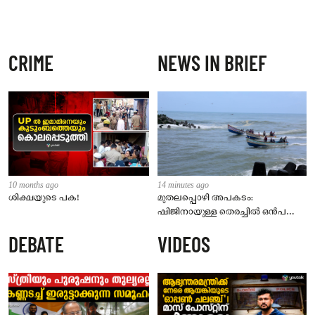
CRIME
NEWS IN BRIEF
10 months ago
14 minutes ago
ശിക്ഷയുടെ പക!
മുതലപ്പൊഴി അപകടം:
ഷിജിനായുള്ള തെരച്ചിൽ ഒൻപതാം
ദിവസത്തിലേക്ക്; ഒടുവിൽ സ്കൂബ
DEBATE
VIDEOS
ടീമുമെത്തി