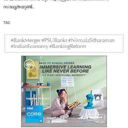
സാധ്യതയുണ്ട്..
TAG
#BankMerger #PSUBanks #NirmalaSitharaman
#IndianEconomy #BankingReform