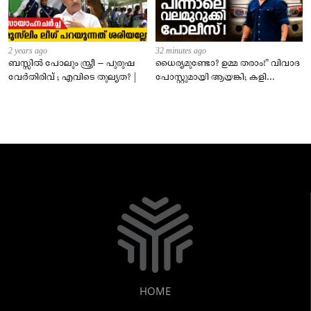
2 years ago
32 minutes ago
ബസ്സിൽ പോലും സ്ത്രീ – പുരുഷ
ധൈര്യമുണ്ടോ? ഉമ്മ തരാം!” വിവാദ
വേർതിരിവ് ; എവിടെ തുല്യത? |
പോസ്റ്റുമായി ആയങ്കി; കളി
കടുപ്പിച്ച് പോലീസ്!
HOME