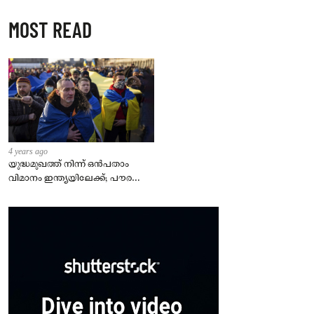
MOST READ
4 years ago
യുദ്ധമുഖത്ത് നിന്ന് ഒൻപതാം
വിമാനം ഇന്ത്യയിലേക്ക്; പൗരന്മാർ
സുരക്ഷിതരാകുംവരെ വിശ്രമമില്ല
– കേന്ദ്രം