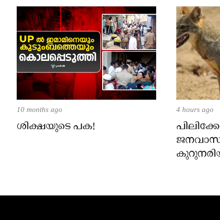
10 months ago
4 hours ago
ശിക്ഷയുടെ പക!
പിലിക്കോ
ജനവാസ
കുറുനരി
രണ്ട് പേർ
ജാഗ്രതാ
പഞ്ചായത