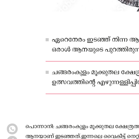
ഏറെനേരം ഇടഞ്ഞ് നിന്ന ആന
ഒരാൾ ആനയുടെ പുറത്തിരുന
നിയന്ത്രണ വിധേയമാക്കിയ
നഷ്ടം സംഭവിച്ചില്ല
ചങ്ങരംകുളം മൂക്കുതല ക്ഷേത
ഉത്സവത്തിന്റെ എഴുന്നള്ളിപ്പ
ആനയാണ് ഇടഞ്ഞത്.
പൊന്നാനി: ചങ്ങരംകുളം മൂക്കുതല ക്ഷേത്രത്ത
ആനയാണ് ഇടഞ്ഞത്.ഇന്നലെ വൈകീട്ട് നെറ്റിപട