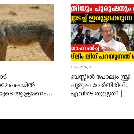
1 year ago
ട്
ബസ്സിൽ പോലും സ്ത്രീ 
മേഖലയിൽ
പുരുഷ വേർതിരിവ് ;
യുടെ ആക്രമണം;
എവിടെ തുല്യത? |
ക്ക് കടിയേറ്റു,
 നിർദേശം നൽകി
്ത്