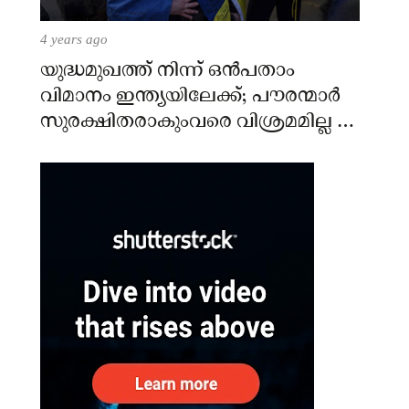
4 years ago
യുദ്ധമുഖത്ത് നിന്ന് ഒൻപതാം
വിമാനം ഇന്ത്യയിലേക്ക്; പൗരന്മാർ
സുരക്ഷിതരാകുംവരെ വിശ്രമമില്ല –
കേന്ദ്രം