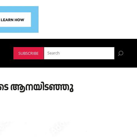
SUBSCRIBE
പിനിടെ ആനയിടഞ്ഞു