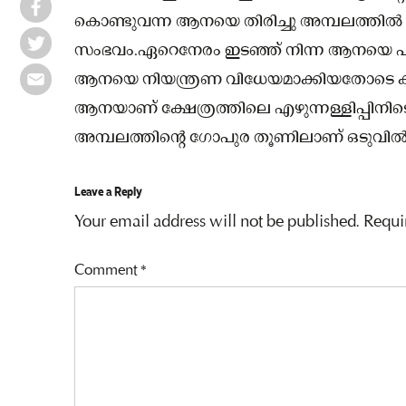
കൊണ്ടുവന്ന ആനയെ തിരിച്ചു അമ്പലത്തിൽ നി
സംഭവം.ഏറെനേരം ഇടഞ്ഞ് നിന്ന ആനയെ പാപ്
ആനയെ നിയന്ത്രണ വിധേയമാക്കിയതോടെ കൂടു
ആനയാണ് ക്ഷേത്രത്തിലെ എഴുന്നള്ളിപ്പിനിടെ 
അമ്പലത്തിന്റെ ഗോപുര തൂണിലാണ് ഒടുവി
Leave a Reply
Your email address will not be published.
Requi
Comment
*