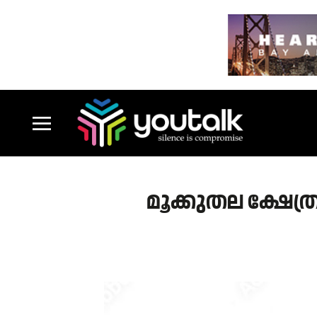
മൂക്കുതല ക്ഷേത്