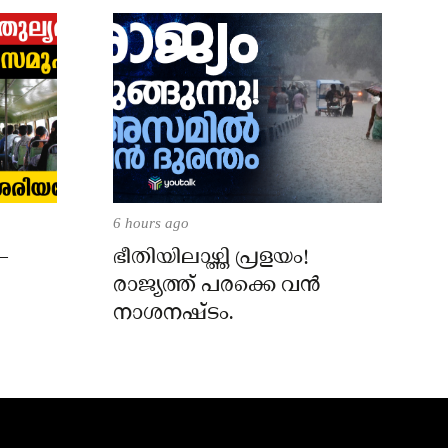
6 hours ago
–
ഭീതിയിലാഴ്ത്തി പ്രളയം!
രാജ്യത്ത് പരക്കെ വൻ
നാശനഷ്ടം.