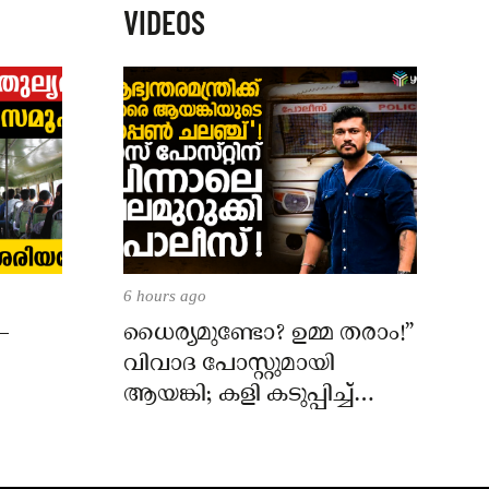
VIDEOS
6 hours ago
–
ധൈര്യമുണ്ടോ? ഉമ്മ തരാം!”
വിവാദ പോസ്റ്റുമായി
ആയങ്കി; കളി കടുപ്പിച്ച്
പോലീസ്!