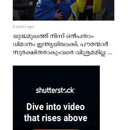
4 years ago
യുദ്ധമുഖത്ത് നിന്ന് ഒൻപതാം
വിമാനം ഇന്ത്യയിലേക്ക്; പൗരന്മാർ
സുരക്ഷിതരാകുംവരെ വിശ്രമമില്ല –
കേന്ദ്രം