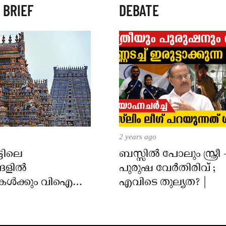
 BRIEF
DEBATE
2 years ago
്ടിലെ
ബസ്സിൽ പോലും സ്ത്രീ 
്ങളിൽ
പുരുഷ വേർതിരിവ് ;
ൾക്കും വിഐപി
എവിടെ തുല്യത? |
ിനും നിയന്ത്രണം;
ംബർ 1 മുതൽ
 വരും