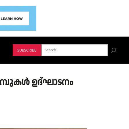
SUBSCRIBE
്പുകള്‍ ഉദ്ഘാടനം