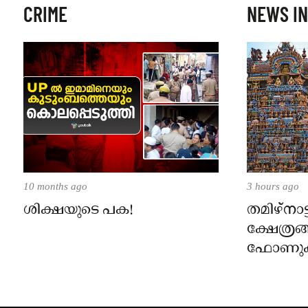
CRIME
NEWS IN
10 months ago
3 hours ago
ശിക്ഷയുടെ പക!
തമിഴ്‌നാട
ക്ഷേത്രങ
ഫോണുക
ദർശനത്ത
സെപ്റ്റ
നിലവിൽ