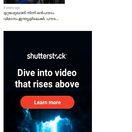
4 years ago
യുദ്ധമുഖത്ത് നിന്ന് ഒൻപതാം
വിമാനം ഇന്ത്യയിലേക്ക്; പൗരന്മാർ
സുരക്ഷിതരാകുംവരെ വിശ്രമമില്ല
– കേന്ദ്രം