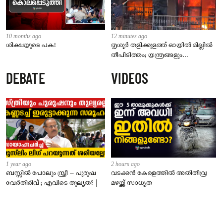
10 months ago
12 minutes ago
ശിക്ഷയുടെ പക!
തൃശൂർ തളിക്കുളത്ത് ഓയിൽ മില്ലിൽ
തീപിടിത്തം; യന്ത്രങ്ങളും
കൊപ്രയും വെളിച്ചെണ്ണയും
DEBATE
VIDEOS
കത്തിനശിച്ചു
1 year ago
2 hours ago
ബസ്സിൽ പോലും സ്ത്രീ – പുരുഷ
വടക്കൻ കേരളത്തിൽ അതിതീവ്ര
വേർതിരിവ് ; എവിടെ തുല്യത? |
മഴയ്ക്ക് സാധ്യത