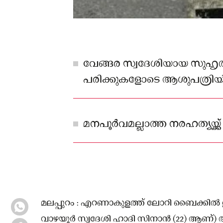
വേങ്ങര സ്വദേശിയായ സുഹൃത
പരിക്കുകളോടെ ആശുപത്രിയ
മനപൂർവമല്ലാത്ത നരഹത്യയ്ക്ക
മലപ്പുറം : എറണാകുളത്ത് ലോറി ബൈക്കിൽ ഇടിച
വാഴയൂർ സ്വദേശി ഹാദി സിനാൻ (22) ആണ്) അപക