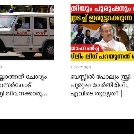
go
1 year ago
്ലാത്തത് ചോദ്യം
ബസ്സിൽ പോലും സ്ത്രീ 
 കാസർകോട്
പുരുഷ വേർതിരിവ് ;
ി ജീവനക്കാരുടെ
എവിടെ തുല്യത? |
ിൽ
ാർക്കെതിരെ കേസ്