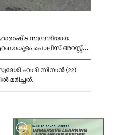
ാരാഷ്ട്ര സ്വദേശിയായ
റണാകുളം പൊലീസ് അറസ്റ്റ്
സ്വദേശി ഹാദി സിനാൻ (22)
 മരിച്ചത്.