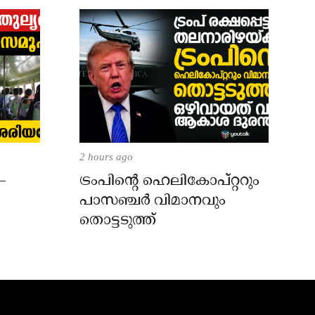
2 hours ago
–
ട്രംപിന്റെ ഹെലികോപ്റ്ററും
പാസഞ്ചര്‍ വിമാനവും
തൊട്ടടുത്ത്