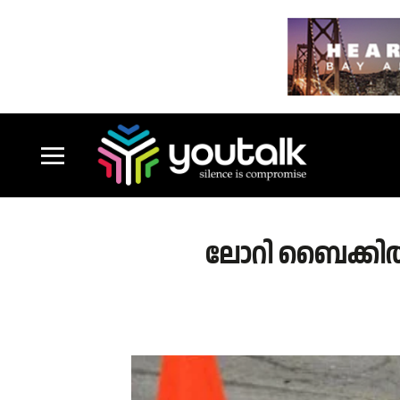
ലോറി ബൈക്കിൽ ഇട