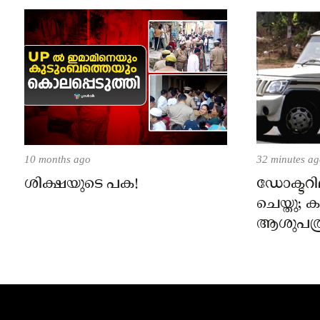
10 months ago
32 minutes a
ശിക്ഷയുടെ പക!
ഡോക്ടറില
ചെയ്തു;
ആശുപത്ര
പരാതിയ
നാട്ടുക