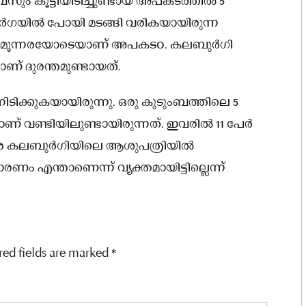
ം കൂട്ടിയിടിച്ചുണ്ടായ അപകടത്തിൽ 5
്റു. ദർഗയിൽ പോയി മടങ്ങി വരികയായിരുന്ന
െ മൂന്നരയോടെയാണ് അപകടo. കലബുർഗി
ണ് ദുരന്തമുണ്ടായത്.
്നിടിക്കുകയായിരുന്നു. ഒരു കുടുംബത്തിലെ 5
ണ് വണ്ടിയിലുണ്ടായിരുന്നത്. ഇവരിൽ 11 പേർ
രെ കലബുർഗിയിലെ ആശുപത്രിയിൽ
രണം എന്താണെന്ന് വ്യക്തമായിട്ടില്ലെന്ന്
red fields are marked
*