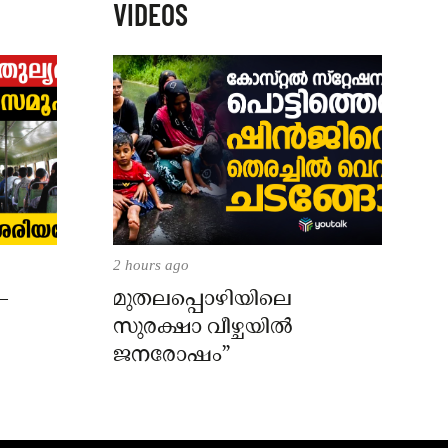
VIDEOS
2 hours ago
–
മുതലപ്പൊഴിയിലെ
സുരക്ഷാ വീഴ്ചയിൽ
ജനരോഷം”