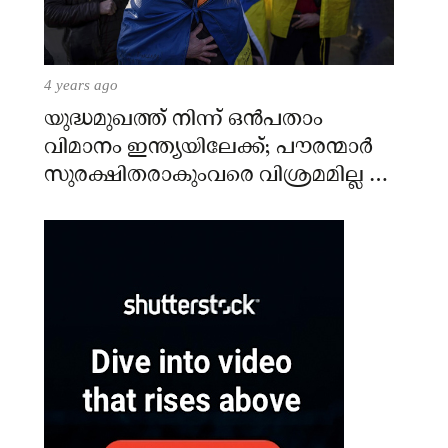
4 years ago
യുദ്ധമുഖത്ത് നിന്ന് ഒൻപതാം
വിമാനം ഇന്ത്യയിലേക്ക്; പൗരന്മാർ
സുരക്ഷിതരാകുംവരെ വിശ്രമമില്ല –
കേന്ദ്രം