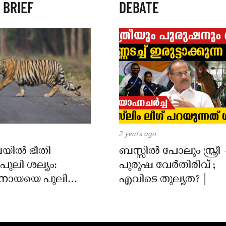
 BRIEF
DEBATE
2 years ago
യിൽ ഭീതി
ബസ്സിൽ പോലും സ്ത്രീ 
പുലി ശല്യം:
പുരുഷ വേർതിരിവ് ;
ുനായയെ പുലി
എവിടെ തുല്യത? |
; അടിയന്തരമായി
ാപിക്കണമെന്ന്
ർ