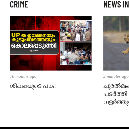
CRIME
NEWS IN
10 months ago
2 minutes ago
ശിക്ഷയുടെ പക!
ചൂരൽമല
പടർത്തി 
വളർത്ത
പിടിച്ചു
കൂട് സ്ഥ
നാട്ടുകാ