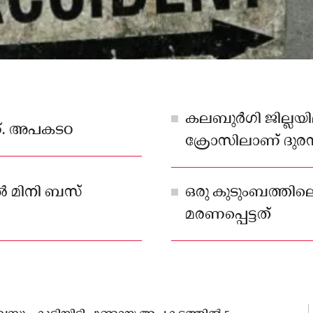
കലബുർഗി ജില്ലയി
ണ്. അപകടo
ക്രോസിലാണ് ദുരന്
നിൽ മിനി ബസ്
ഒരു കുടുംബത്തി
മരണപ്പെട്ടത്