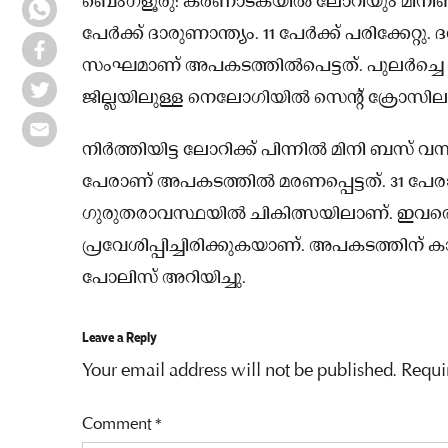
ബെംഗളൂരു: കർണാടകയിൽ ലോറിയും മിനിബസു
പേർക്ക് ദാരുണാന്ത്യം. 11 പേർക്ക് പരിക്കേറ
സംഘമാണ് അപകടത്തിൽപെട്ടത്. പുലർച്ച
ജില്ലയിലുള്ള നെലോഗിയിൽ സെന്റ് ക്രോസിലാ
നിർത്തിയിട്ട ലോറിക്ക് പിന്നിൽ മിനി ബസ് വന
പേരാണ് അപകടത്തിൽ മരണപ്പെട്ടത്. 31 പേരാ
ഗുരുതരാവസ്ഥയിൽ ചികിത്സയിലാണ്. ഇവ
പ്രവേശിപ്പിച്ചിരിക്കുകയാണ്. അപകടത്തിന് കാ
പോലിസ് അറിയിച്ചു.
Leave a Reply
Your email address will not be published.
Requi
Comment
*