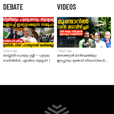
ന്യൂനമർദ്ദമാകും; സംസ്ഥാനത്ത് 5
DEBATE
VIDEOS
ദിവസം മഴ മുന്നറിയിപ്പ്
2 years ago
7 hours ago
ബസ്സിൽ പോലും സ്ത്രീ – പുരുഷ
മഴക്കെടുതി മാറിയെങ്കിലും
വേർതിരിവ് ; എവിടെ തുല്യത? |
ഇപ്പോഴും മുണ്ടാർ നിവാസികൾ
വെള്ളത്തിൽ!വിചാരിക്കുന്നതിലും
ഭീകരം!!!!