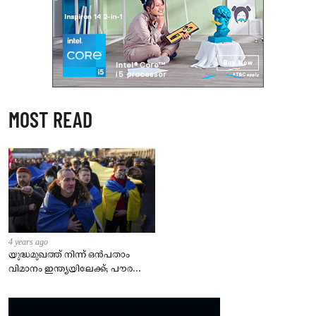
MOST READ
4 years ago
യുദ്ധമുഖത്ത് നിന്ന് ഒൻപതാം
വിമാനം ഇന്ത്യയിലേക്ക്; പൗരന്മാർ
സുരക്ഷിതരാകുംവരെ വിശ്രമമില്ല
– കേന്ദ്രം