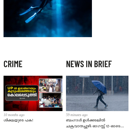
CRIME
NEWS IN BRIEF
10 months ago
59 minutes ago
ശിക്ഷയുടെ പക!
ബംഗാൾ ഉൾക്കടലിൽ
ചക്രവാതച്ചുഴി: ഓഗസ്റ്റ് 12-ഓടെ