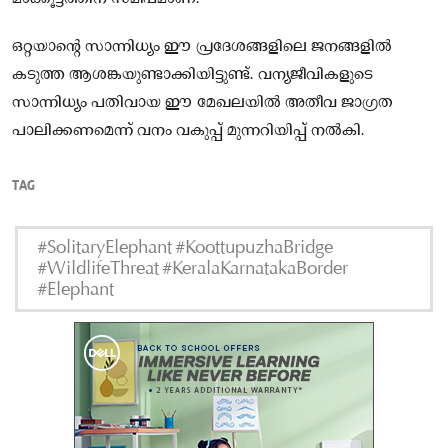
ഒറ്റയാന്റെ സാന്നിധ്യം ഈ പ്രദേശങ്ങളിലെ ജനങ്ങളിൽ
കടുത്ത ആശങ്കയുണ്ടാക്കിയിട്ടുണ്ട്. വന്യജീവികളുടെ
സാന്നിധ്യം പതിവായ ഈ മേഖലയിൽ അതീവ ജാഗ്രത
പാലിക്കണമെന്ന് വനം വകുപ്പ് മുന്നറിയിപ്പ് നൽകി.
TAG
#SolitaryElephant #KoottupuzhaBridge
#WildlifeThreat #KeralaKarnatakaBorder
#Elephant