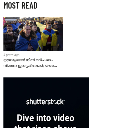
MOST READ
4 years ago
യുദ്ധമുഖത്ത് നിന്ന് ഒൻപതാം
വിമാനം ഇന്ത്യയിലേക്ക്; പൗരന്മാർ
സുരക്ഷിതരാകുംവരെ വിശ്രമമില്ല
– കേന്ദ്രം