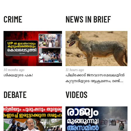
CRIME
NEWS IN BRIEF
10 months ago
11 hours ago
ശിക്ഷയുടെ പക!
പിലിക്കോട് ജനവാസമേഖലയിൽ
കുറുനരിയുടെ ആക്രമണം; രണ്ട്
പേർക്ക് കടിയേറ്റു, ജാഗ്രതാ
DEBATE
VIDEOS
നിർദേശം നൽകി പഞ്ചായത്ത്