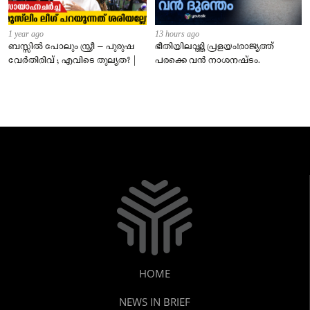
1 year ago
13 hours ago
ബസ്സിൽ പോലും സ്ത്രീ – പുരുഷ
ഭീതിയിലാഴ്ത്തി പ്രളയം!രാജ്യത്ത്
വേർതിരിവ് ; എവിടെ തുല്യത? |
പരക്കെ വൻ നാശനഷ്ടം.
HOME
NEWS IN BRIEF