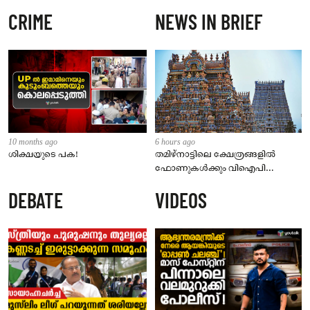
CRIME
NEWS IN BRIEF
10 months ago
6 hours ago
ശിക്ഷയുടെ പക!
തമിഴ്‌നാട്ടിലെ ക്ഷേത്രങ്ങളിൽ
ഫോണുകൾക്കും വിഐപി
ദർശനത്തിനും നിയന്ത്രണം;
DEBATE
VIDEOS
സെപ്റ്റംബർ 1 മുതൽ നിലവിൽ
വരും