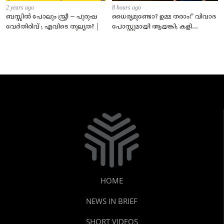
2 years ago
8 hours ago
ബസ്സിൽ പോലും സ്ത്രീ – പുരുഷ
ധൈര്യമുണ്ടോ? ഉമ്മ തരാം!” വിവാദ
വേർതിരിവ് ; എവിടെ തുല്യത? |
പോസ്റ്റുമായി ആയങ്കി; കളി
കടുപ്പിച്ച് പോലീസ്!
HOME
NEWS IN BRIEF
SHORT VIDEOS