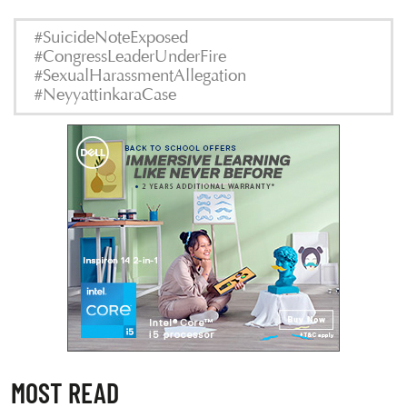
#SuicideNoteExposed
#CongressLeaderUnderFire
#SexualHarassmentAllegation
#NeyyattinkaraCase
MOST READ