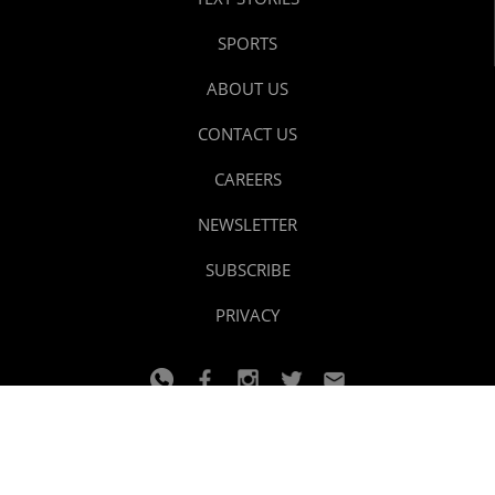
SPORTS
ABOUT US
CONTACT US
CAREERS
NEWSLETTER
SUBSCRIBE
PRIVACY
© 2024 youtalk
Design and developed by
Dzain