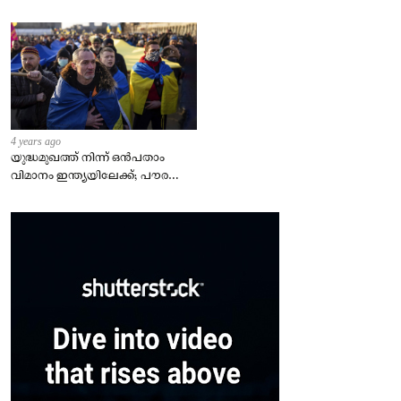
4 years ago
യുദ്ധമുഖത്ത് നിന്ന് ഒൻപതാം
വിമാനം ഇന്ത്യയിലേക്ക്; പൗരന്മാർ
സുരക്ഷിതരാകുംവരെ വിശ്രമമില്ല
– കേന്ദ്രം