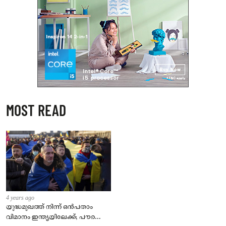
MOST READ
4 years ago
യുദ്ധമുഖത്ത് നിന്ന് ഒൻപതാം
വിമാനം ഇന്ത്യയിലേക്ക്; പൗരന്മാർ