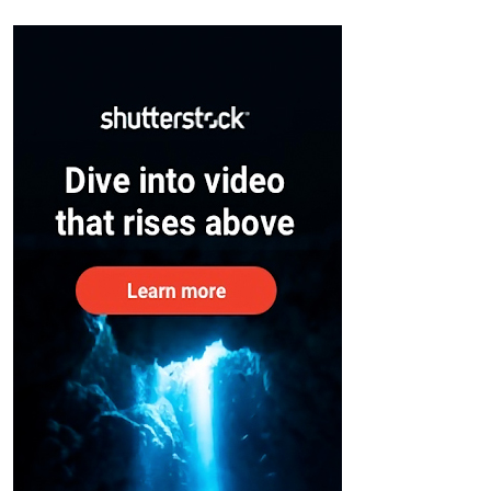
സുരക്ഷിതരാകുംവരെ വിശ്രമമില്ല
– കേന്ദ്രം