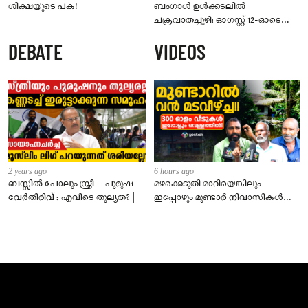
ശിക്ഷയുടെ പക!
ബംഗാൾ ഉൾക്കടലിൽ
ചക്രവാതച്ചുഴി: ഓഗസ്റ്റ് 12-ഓടെ
ന്യൂനമർദ്ദമാകും; സംസ്ഥാനത്ത് 5
DEBATE
VIDEOS
ദിവസം മഴ മുന്നറിയിപ്പ്
2 years ago
6 hours ago
ബസ്സിൽ പോലും സ്ത്രീ – പുരുഷ
മഴക്കെടുതി മാറിയെങ്കിലും
വേർതിരിവ് ; എവിടെ തുല്യത? |
ഇപ്പോഴും മുണ്ടാർ നിവാസികൾ
വെള്ളത്തിൽ!വിചാരിക്കുന്നതിലും
ഭീകരം!!!!