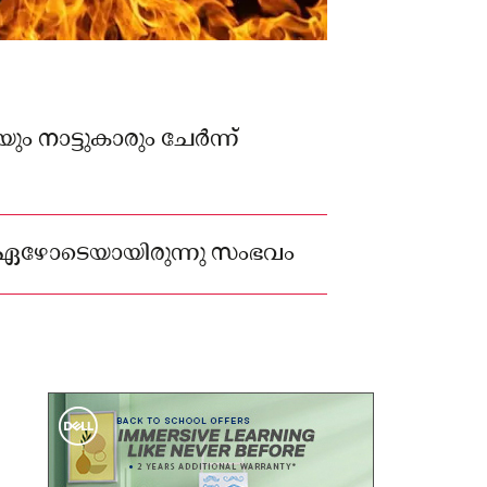
ം നാട്ടുകാരും ചേർന്ന്
് ഏഴോടെയായിരുന്നു സംഭവം