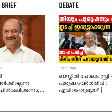
 BRIEF
DEBATE
go
1 year ago
ൻ
ബസ്സിൽ പോലും സ്ത്രീ 
്തിക്കില്ലെന്ന
പുരുഷ വേർതിരിവ് ;
 പിൻവലിക്കണം;
എവിടെ തുല്യത? |
ന്ത്രി കെ എൻ
ോപാൽ