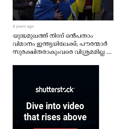
4 years ago
യുദ്ധമുഖത്ത് നിന്ന് ഒൻപതാം
വിമാനം ഇന്ത്യയിലേക്ക്; പൗരന്മാർ
സുരക്ഷിതരാകുംവരെ വിശ്രമമില്ല –
കേന്ദ്രം