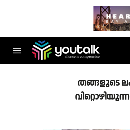
തങ്ങളുടെ ലക്
വിറ്റൊഴിയുന