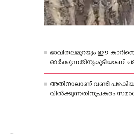
ഭാവിതലമുറയും ഈ കാറിന
ഓര്‍ക്കുന്നതിനുകൂടിയാണ് ചട
നടത്തിയതെന്നും സഞ്ജയ്
മാധ്യങ്ങളോട് പറഞ്ഞു.
അതിനാലാണ് വണ്ടി പഴകിയപ
വില്‍ക്കുന്നതിനുപകരം സമാധ
തീരുമാനി