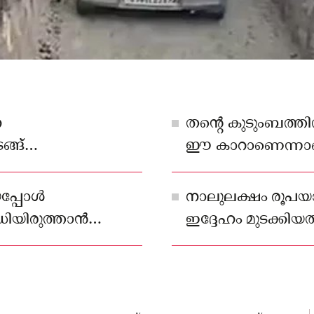
െ
തന്റെ കുടുംബത്തി
ങ്ങ്
ഈ കാറാണെന്നാണ
 പൊളാരസമൂഹ
്പോള്‍
നാലുലക്ഷം രൂപയാണ
ിയിരുത്താന്‍
ഇദ്ദേഹം മുടക്കിയത