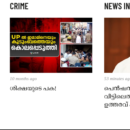
CRIME
NEWS IN
10 months ago
53 minutes a
ശിക്ഷയുടെ പക!
പെൻഷ
വീട്ടിലെത
ഉത്തരവ്
മുൻ ധനമ
ബാലഗ