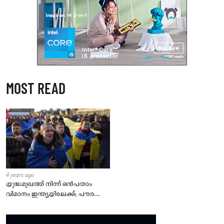
MOST READ
4 years ago
യുദ്ധമുഖത്ത് നിന്ന് ഒൻപതാം
വിമാനം ഇന്ത്യയിലേക്ക്; പൗരന്മാർ
സുരക്ഷിതരാകുംവരെ വിശ്രമമില്ല
– കേന്ദ്രം