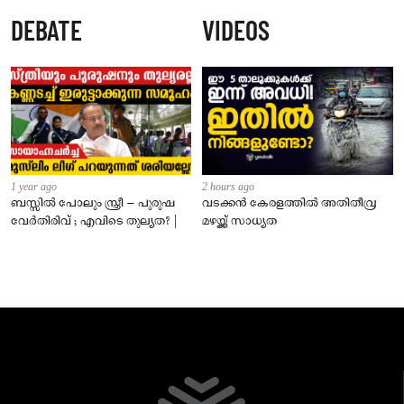
കൊപ്രയും വെളിച്ചെണ്ണയും
DEBATE
VIDEOS
കത്തിനശിച്ചു
1 year ago
2 hours ago
ബസ്സിൽ പോലും സ്ത്രീ – പുരുഷ
വടക്കൻ കേരളത്തിൽ അതിതീവ്ര
വേർതിരിവ് ; എവിടെ തുല്യത? |
മഴയ്ക്ക് സാധ്യത