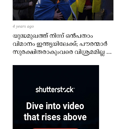
4 years ago
യുദ്ധമുഖത്ത് നിന്ന് ഒൻപതാം
വിമാനം ഇന്ത്യയിലേക്ക്; പൗരന്മാർ
സുരക്ഷിതരാകുംവരെ വിശ്രമമില്ല –
കേന്ദ്രം