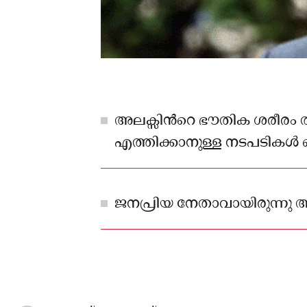
അലക്സിന്‍റെ ഭൗതിക ശരീരം തി
എത്തിക്കാനുള്ള നടപടികള്‍ ബ
ആരംഭിച്ചതായാണ് വിവരം
ജനപ്രിയ നേതാവായിരുന്നു അ