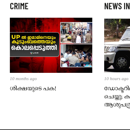
CRIME
NEWS IN
10 months ago
10 hours ago
ശിക്ഷയുടെ പക!
ഡോക്ടറില
ചെയ്തു;
ആശുപത്ര
പരാതിയ
നാട്ടുക