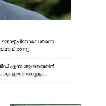
 തൊട്ടുപിന്നാലെ തന്നെ
യായിരുന്നു
്ട്ലൻഡ് എന്ന ആശയത്തിന്
യതും ഇതിനായുള്ള
രാജ്യത്തെ നയിച്ചതും അലക്സ്