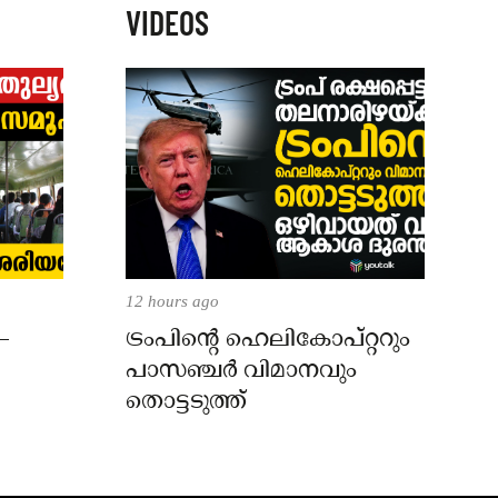
VIDEOS
12 hours ago
–
ട്രംപിന്റെ ഹെലികോപ്റ്ററും
പാസഞ്ചര്‍ വിമാനവും
തൊട്ടടുത്ത്