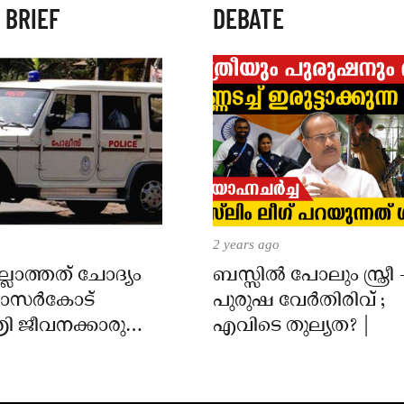
 BRIEF
DEBATE
2 years ago
്ലാത്തത് ചോദ്യം
ബസ്സിൽ പോലും സ്ത്രീ 
 കാസർകോട്
പുരുഷ വേർതിരിവ് ;
ി ജീവനക്കാരുടെ
എവിടെ തുല്യത? |
ിൽ
ാർക്കെതിരെ കേസ്