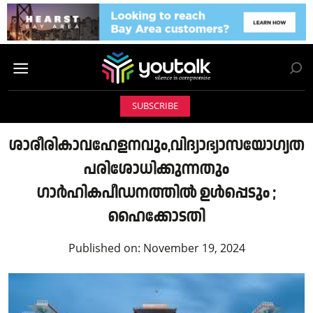
SUBSCRIBE
ശാരീരികാവഹേളനവും,വിദ്യാഭ്യാസയോഗ്യത
പരിശോധിക്കുന്നതും
ഗാർഹികപീഡനത്തിൽ ഉൾപ്പെടും ;
ഹൈക്കോടതി
Published on:
November 19, 2024