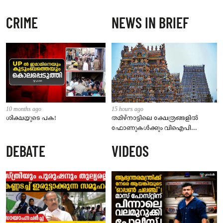
CRIME
NEWS IN BRIEF
10 months ago
15 hours ago
ശിക്ഷയുടെ പക!
തമിഴ്‌നാട്ടിലെ ക്ഷേത്രങ്ങളിൽ
ഫോണുകൾക്കും വിഐപി
ദർശനത്തിനും നിയന്ത്രണം;
DEBATE
VIDEOS
സെപ്റ്റംബർ 1 മുതൽ നിലവിൽ
വരും