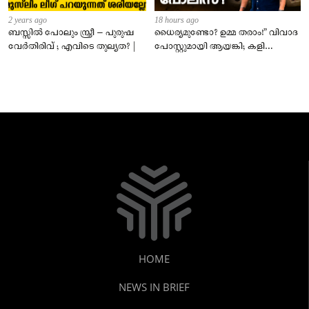
2 years ago
18 hours ago
ബസ്സിൽ പോലും സ്ത്രീ – പുരുഷ
ധൈര്യമുണ്ടോ? ഉമ്മ തരാം!” വിവാദ
വേർതിരിവ് ; എവിടെ തുല്യത? |
പോസ്റ്റുമായി ആയങ്കി; കളി
കടുപ്പിച്ച് പോലീസ്!
HOME
NEWS IN BRIEF