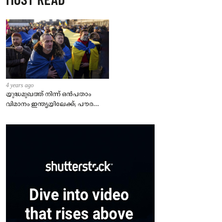
4 years ago
യുദ്ധമുഖത്ത് നിന്ന് ഒൻപതാം
വിമാനം ഇന്ത്യയിലേക്ക്; പൗരന്മാർ
സുരക്ഷിതരാകുംവരെ വിശ്രമമില്ല
– കേന്ദ്രം