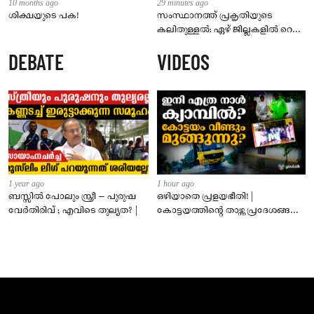
10 months ago
29 minutes ago
ശിക്ഷയുടെ പക!
സംസ്ഥാനത്ത് പ്രകൃതിയുടെ
കലിതുള്ളൽ: ഏഴ് ജില്ലകളിൽ റെഡ്
അലർട്ട്; അടുത്ത മൂന്ന് മണിക്കൂർ
DEBATE
VIDEOS
നിർണായകം
1 year ago
1 hour ago
ബസ്സിൽ പോലും സ്ത്രീ – പുരുഷ
ഒഴിയാതെ പ്രളയഭീതി! |
വേർതിരിവ് ; എവിടെ തുല്യത? |
കോട്ടയത്തിന്റെ താഴ്ന്ന പ്രദേശങ്ങൾ
ഇപ്പോഴും വെള്ളത്തിനടിയിൽ!