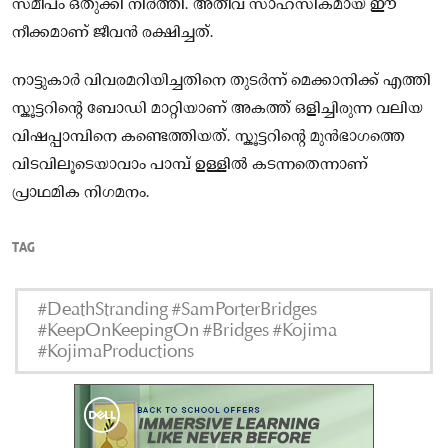
സമീപം ഒതുക്കി നിർത്തി. അതീവ സാഹസികമായ ഈ
നീക്കമാണ് ജീവൻ രക്ഷിച്ചത്.
നാട്ടുകാർ വിവരമറിയിച്ചതിനെ തുടർന്ന് മെക്കാനിക്ക് എത്തി
സ്കൂട്ടറിന്റെ ബോഡി മാറ്റിയാണ് അകത്ത് ഒളിച്ചിരുന്ന വലിയ
വിഷപ്പാമ്പിനെ കണ്ടെത്തിയത്. സ്കൂട്ടറിന്റെ മുൻഭാഗത്തെ
വിടവിലൂടെയാവാം പാമ്പ് ഉള്ളിൽ കടന്നതെന്നാണ്
പ്രാഥമിക നിഗമനം.
TAG
#DeathStranding #SamPorterBridges
#KeepOnKeepingOn #Bridges #Kojima
#KojimaProductions