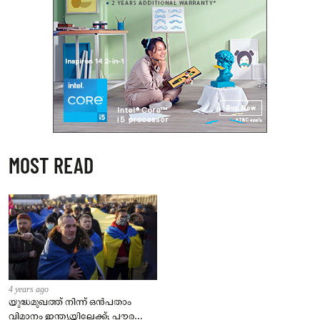
MOST READ
4 years ago
യുദ്ധമുഖത്ത് നിന്ന് ഒൻപതാം
വിമാനം ഇന്ത്യയിലേക്ക്; പൗരന്മാർ