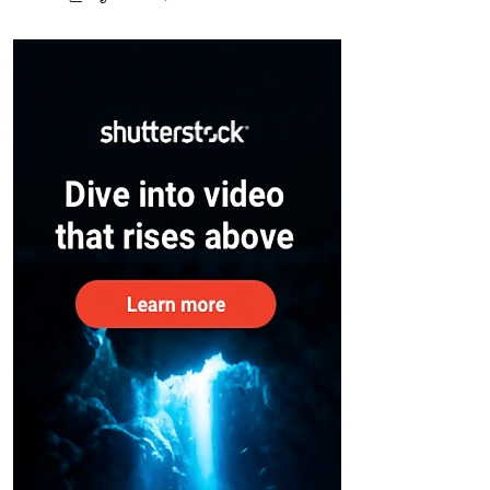
സുരക്ഷിതരാകുംവരെ വിശ്രമമില്ല
– കേന്ദ്രം