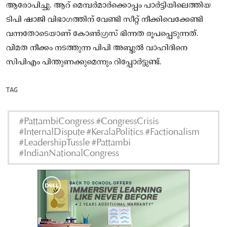
ആരോപിച്ചു. ആറ് മെമ്പർമാർക്കൊപ്പം പാർട്ടിയിലെത്തിയ
ടിപി ഷാജി വിഭാഗത്തിന് വേണ്ടി സീറ്റ് നീക്കിവെക്കേണ്ടി
വന്നതോടെയാണ് കോൺഗ്രസ് ഭിന്നത രൂപപ്പെടുന്നത്.
വിമത നീക്കം നടത്തുന്ന പിപി അബ്ദുൽ വാഹിദിനെ
സിപിഎം പിന്തുണക്കുമെന്നും റിപ്പോർട്ടുണ്ട്.
TAG
#PattambiCongress #CongressCrisis
#InternalDispute #KeralaPolitics #Factionalism
#LeadershipTussle #Pattambi
#IndianNationalCongress