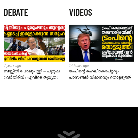
ജീവനക്കാരുടെ പരാതിയിൽ
DEBATE
VIDEOS
നാട്ടുകാർക്കെതിരെ കേസ്
2 years ago
14 hours ago
ബസ്സിൽ പോലും സ്ത്രീ – പുരുഷ
ട്രംപിന്റെ ഹെലികോപ്റ്ററും
വേർതിരിവ് ; എവിടെ തുല്യത? |
പാസഞ്ചര്‍ വിമാനവും തൊട്ടടുത്ത്