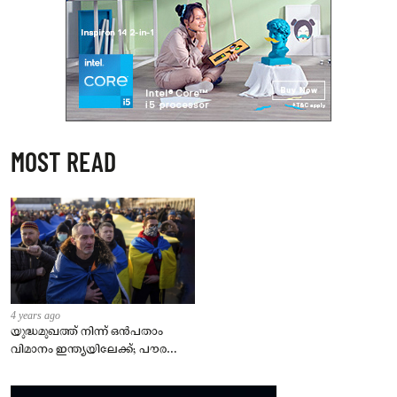
MOST READ
4 years ago
യുദ്ധമുഖത്ത് നിന്ന് ഒൻപതാം
വിമാനം ഇന്ത്യയിലേക്ക്; പൗരന്മാർ
സുരക്ഷിതരാകുംവരെ വിശ്രമമില്ല
– കേന്ദ്രം