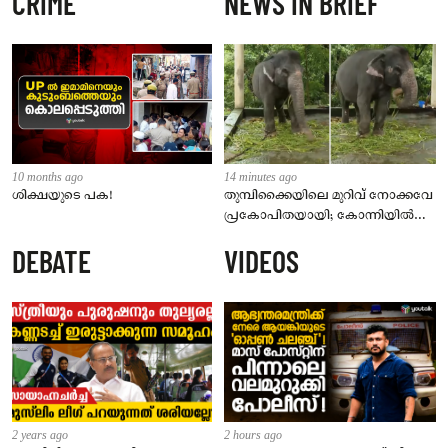
CRIME
NEWS IN BRIEF
10 months ago
14 minutes ago
ശിക്ഷയുടെ പക!
തുമ്പിക്കൈയിലെ മുറിവ് നോക്കവേ
പ്രകോപിതയായി; കോന്നിയിൽ
ആനയുടെ ചവിട്ടേറ്റ് പാപ്പാൻ മരിച്ചു
DEBATE
VIDEOS
2 years ago
2 hours ago