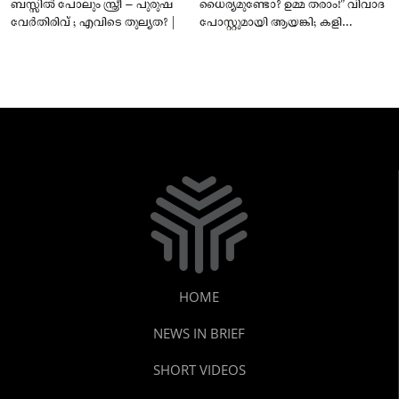
ബസ്സിൽ പോലും സ്ത്രീ – പുരുഷ
ധൈര്യമുണ്ടോ? ഉമ്മ തരാം!” വിവാദ
വേർതിരിവ് ; എവിടെ തുല്യത? |
പോസ്റ്റുമായി ആയങ്കി; കളി
കടുപ്പിച്ച് പോലീസ്!
HOME
NEWS IN BRIEF
SHORT VIDEOS