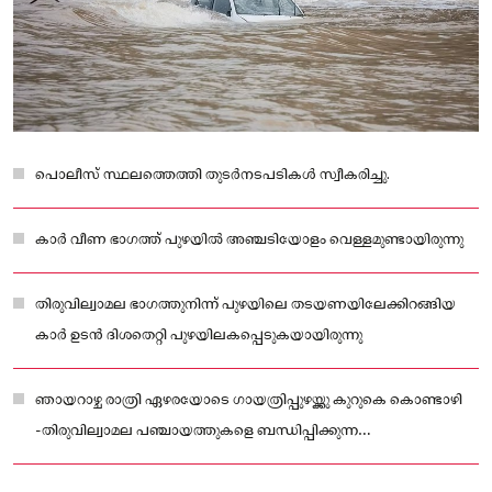
പൊലീസ് സ്ഥലത്തെത്തി തുടർനടപടികൾ സ്വീകരിച്ചു.
കാർ വീണ ഭാഗത്ത് പുഴയിൽ അഞ്ചടിയോളം വെള്ളമുണ്ടായിരുന്നു
തിരുവില്വാമല ഭാഗത്തുനിന്ന് പുഴയിലെ തടയണയിലേക്കിറങ്ങിയ
കാർ ഉടൻ ദിശതെറ്റി പുഴയിലകപ്പെടുകയായിരുന്നു
ഞായറാഴ്ച രാത്രി ഏഴരയോടെ ഗായത്രിപ്പുഴയ്ക്കു കുറുകെ കൊണ്ടാഴി
-തിരുവില്വാമല പഞ്ചായത്തുകളെ ബന്ധിപ്പിക്കുന്ന
എഴുന്നള്ളത്ത്ക്കടവ് തടയണയിലാണ് അപകടമുണ്ടായത്.