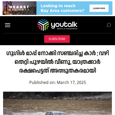
SUBSCRIBE
ഗൂഗിൾ മാപ്പ് നോക്കി സഞ്ചരിച്ച കാർ ; വഴി
തെറ്റി പുഴയിൽ വീണു, യാത്രക്കാർ
രക്ഷപെട്ടത് അത്ഭുതകരമായി
Published on:
March 17, 2025