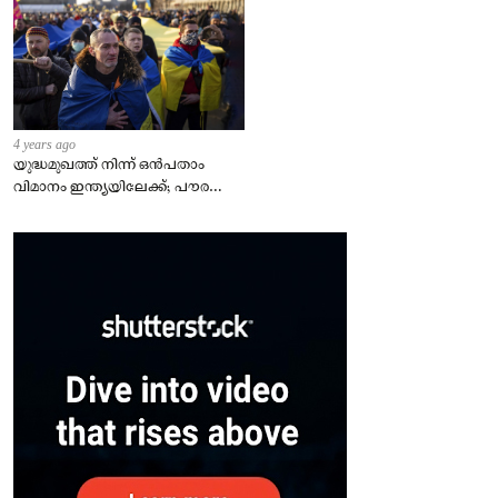
4 years ago
യുദ്ധമുഖത്ത് നിന്ന് ഒൻപതാം
വിമാനം ഇന്ത്യയിലേക്ക്; പൗരന്മാർ
സുരക്ഷിതരാകുംവരെ വിശ്രമമില്ല
– കേന്ദ്രം