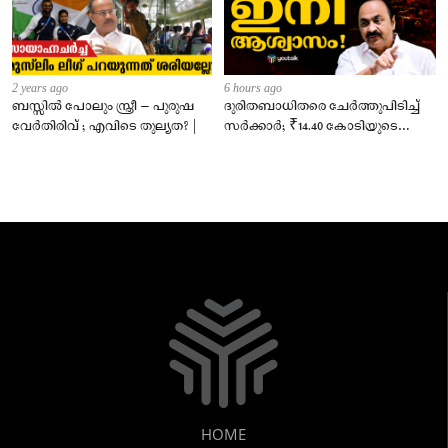
2 years ago
6 hours ago
ബസ്സിൽ പോലും സ്ത്രീ – പുരുഷ
ദുരിതബാധിതരെ ചേർത്തുപിടിച്ച്
വേർതിരിവ് ; എവിടെ തുല്യത? |
സർക്കാർ; ₹14.40 കോടിയുടെ
‘സ്നേഹസാന്ത്വനം’
HOME