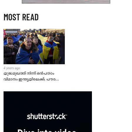
MOST READ
4 years ago
യുദ്ധമുഖത്ത് നിന്ന് ഒൻപതാം
വിമാനം ഇന്ത്യയിലേക്ക്; പൗരന്മാർ
സുരക്ഷിതരാകുംവരെ വിശ്രമമില്ല
– കേന്ദ്രം