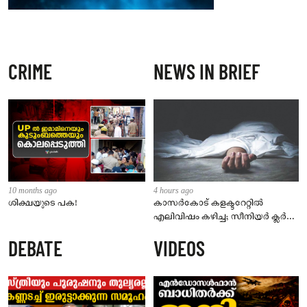
CRIME
NEWS IN BRIEF
10 months ago
4 hours ago
ശിക്ഷയുടെ പക!
കാസർകോട് കളക്ടറേറ്റിൽ
എലിവിഷം കഴിച്ച; സീനിയർ ക്ലർക്ക്
മരിച്ചു
DEBATE
VIDEOS