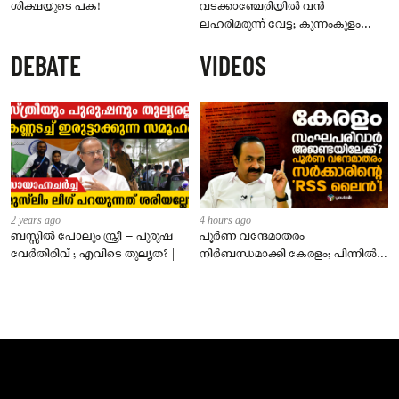
ശിക്ഷയുടെ പക!
വടക്കാഞ്ചേരിയിൽ വൻ
ലഹരിമരുന്ന് വേട്ട; കുന്നംകുളം
സ്വദേശി പിടിയിൽ
DEBATE
VIDEOS
2 years ago
4 hours ago
ബസ്സിൽ പോലും സ്ത്രീ – പുരുഷ
പൂർണ വന്ദേമാതരം
വേർതിരിവ് ; എവിടെ തുല്യത? |
നിർബന്ധമാക്കി കേരളം; പിന്നിൽ
സംഘപരിവാർ അജണ്ടയോ?