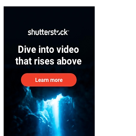
സുരക്ഷിതരാകുംവരെ വിശ്രമമില്ല
– കേന്ദ്രം