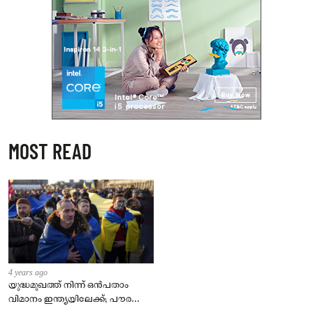
MOST READ
4 years ago
യുദ്ധമുഖത്ത് നിന്ന് ഒൻപതാം
വിമാനം ഇന്ത്യയിലേക്ക്; പൗരന്മാർ