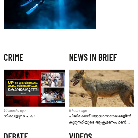
CRIME
NEWS IN BRIEF
10 months ago
6 hours ago
ശിക്ഷയുടെ പക!
പിലിക്കോട് ജനവാസമേഖലയിൽ
കുറുനരിയുടെ ആക്രമണം; രണ്ട്
പേർക്ക് കടിയേറ്റു, ജാഗ്രതാ
DEBATE
VIDEOS
നിർദേശം നൽകി പഞ്ചായത്ത്