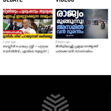
1 year ago
8 hours ago
ബസ്സിൽ പോലും സ്ത്രീ – പുരുഷ
ഭീതിയിലാഴ്ത്തി പ്രളയം!രാജ്യത്ത്
വേർതിരിവ് ; എവിടെ തുല്യത? |
പരക്കെ വൻ നാശനഷ്ടം.