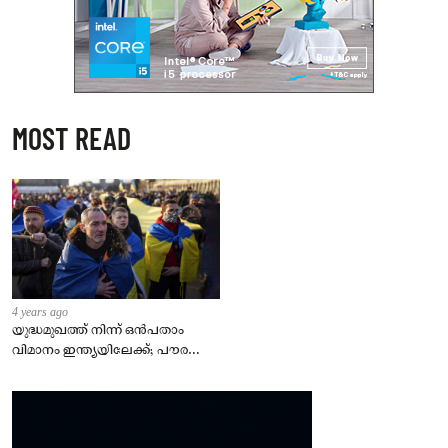
MOST READ
4 years ago
യുദ്ധമുഖത്ത് നിന്ന് ഒൻപതാം
വിമാനം ഇന്ത്യയിലേക്ക്; പൗരന്മാർ
സുരക്ഷിതരാകുംവരെ വിശ്രമമില്ല
– കേന്ദ്രം