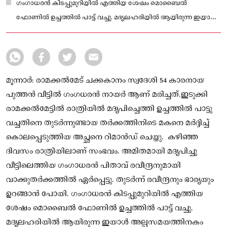
ഗംഗാധരൻ കിടപ്പുമുറിയിൽ എത്തിയ ശേഷം മൊബൈൽ
ഫോണിൽ ഉച്ചത്തിൽ പാട്ട് വച്ചു. മദ്യലഹരിയിൽ ആയിരുന്ന ഇയാൾ
അല്പസമയത്തിനകം ഉറങ്ങിപ്പോയി.
മൂന്നാർ: രാമക്കൽമേട് ചക്കകാനം സ്വദേശി 54 കാരനായ
പുത്തൻ വീട്ടിൽ ഗംഗധരൻ നായർ ആണ് മരിച്ചത്.ഇടുക്കി
രാമക്കൽമേട്ടിൽ രാത്രിയിൽ മദ്യപിച്ചെത്തി ഉച്ചത്തിൽ പാട്ടു
വച്ചതിനെ തുടർന്നുണ്ടായ തർക്കത്തിനിടെ മകനെ മ‍ർദ്ദിച്ച്
കൊലപ്പെടുത്തിയ അച്ഛനെ റിമാൻഡ് ചെയ്തു. കഴിഞ്ഞ
ദിവസം രാത്രിയിലാണ് സംഭവം. അമിതമായി മദ്യപിച്ചു
വീട്ടിലെത്തിയ ഗംഗാധരൻ പിതാവ് രവീന്ദ്രനുമായി
വാക്കുതർക്കത്തിൽ ഏർപ്പെട്ടു. തുടർന്ന് രവീന്ദ്രനും ഭാര്യയും
ഉറങ്ങാൻ പോയി. ഗംഗാധരൻ കിടപ്പുമുറിയിൽ എത്തിയ
ശേഷം മൊബൈൽ ഫോണിൽ ഉച്ചത്തിൽ പാട്ട് വച്ചു.
മദ്യലഹരിയിൽ ആയിരുന്ന ഇയാൾ അല്പസമയത്തിനകം