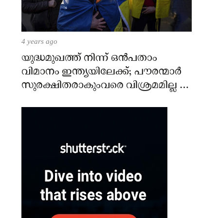
4 years ago
യുദ്ധമുഖത്ത് നിന്ന് ഒൻപതാം
വിമാനം ഇന്ത്യയിലേക്ക്; പൗരന്മാർ
സുരക്ഷിതരാകുംവരെ വിശ്രമമില്ല –
കേന്ദ്രം