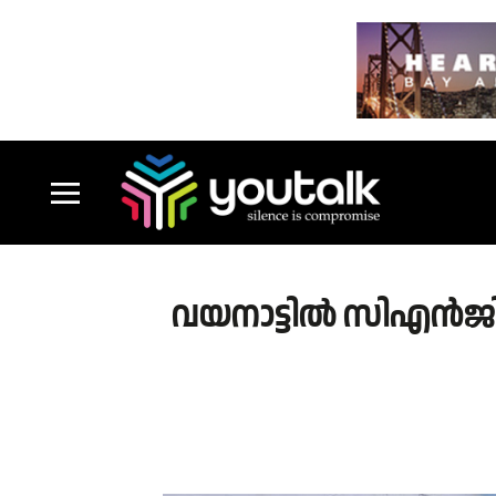
വയനാട്ടിൽ സിഎൻജി