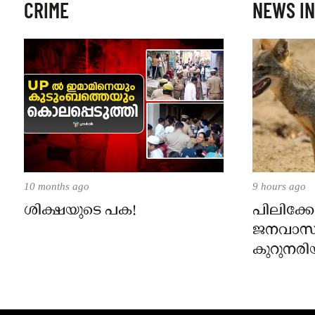
CRIME
NEWS IN
10 months ago
9 hours ago
ശിക്ഷയുടെ പക!
പിലിക്കോ
ജനവാസ
കുറുനരി
രണ്ട് പേർ
ജാഗ്രതാ
പഞ്ചായത