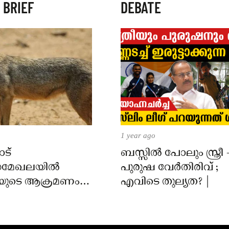
 BRIEF
DEBATE
1 year ago
ട്
ബസ്സിൽ പോലും സ്ത്രീ 
മേഖലയിൽ
പുരുഷ വേർതിരിവ് ;
യുടെ ആക്രമണം;
എവിടെ തുല്യത? |
ക്ക് കടിയേറ്റു,
 നിർദേശം നൽകി
്ത്