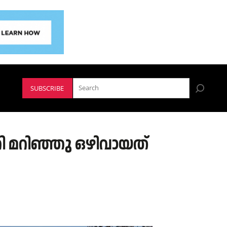
SUBSCRIBE
 മറിഞ്ഞു ഒഴിവായത്