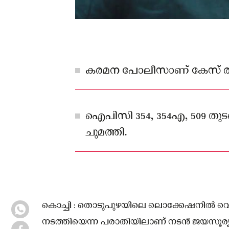
കരമന പോലീസാണ് കേസ് രജിസ്റ
ഐപിസി 354, 354എ, 509 തുടങ
ചുമത്തി.
കൊച്ചി : തൊടുപുഴയിലെ ലൊക്കേഷനില്‍ വെച്
നടത്തിയെന്ന പരാതിയിലാണ് നടന്‍ ജയസൂര്യക