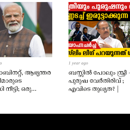
go
1 year ago
്യാബിനറ്റ്, ആഭ്യന്തര
ബസ്സിൽ പോലും സ്ത്രീ 
റിമാരുടെ
പുരുഷ വേർതിരിവ് ;
നീട്ടി; ഒരു
എവിടെ തുല്യത? |
ൂടി സർവീസിൽ