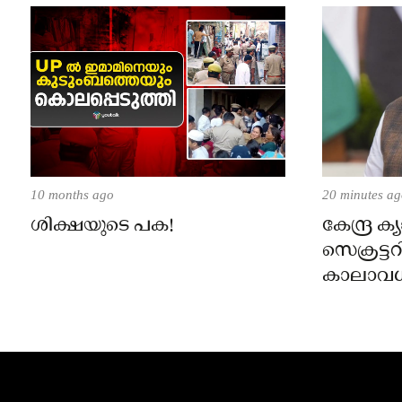
10 months ago
20 minutes a
ശിക്ഷയുടെ പക!
കേന്ദ്ര ക
സെക്രട്ട
കാലാവധി 
വർഷം ക
തുടരും