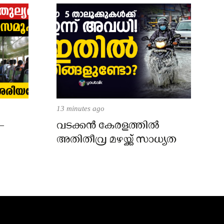
13 minutes ago
–
വടക്കൻ കേരളത്തിൽ
അതിതീവ്ര മഴയ്ക്ക് സാധ്യത