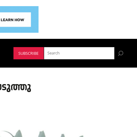
SUBSCRIBE
െടുത്തു