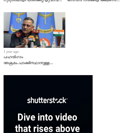
ഗുരുതരമായി പരിക്കേറ്റ യുവാവ്
ഓർഡർ നൽകിയ ഭക്ഷണം
മരിച്ചു
നൽകാത്തതു ചോദ്യം ചെയ്ത
യുവാവിന് ക്രൂരമർദനം.
1 year ago
പഹൽഗാം
അക്രമം..പാക്കിസ്ഥാനുള്ള
മുന്നറിയിപ്പ് .! നഷ്ട്ടങ്ങൾ അല്ല
വിജയമാണ് പ്രധാനം