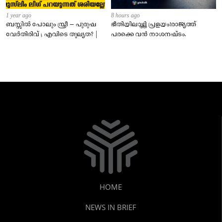
1 year ago
8 hours ago
ബസ്സിൽ പോലും സ്ത്രീ – പുരുഷ
ഭീതിയിലാഴ്ത്തി പ്രളയം!രാജ്യത്ത്
വേർതിരിവ് ; എവിടെ തുല്യത? |
പരക്കെ വൻ നാശനഷ്ടം.
HOME
NEWS IN BRIEF