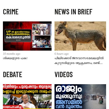
CRIME
NEWS IN BRIEF
10 months ago
6 hours ago
ശിക്ഷയുടെ പക!
പിലിക്കോട് ജനവാസമേഖലയിൽ
കുറുനരിയുടെ ആക്രമണം; രണ്ട്
പേർക്ക് കടിയേറ്റു, ജാഗ്രതാ
DEBATE
VIDEOS
നിർദേശം നൽകി പഞ്ചായത്ത്