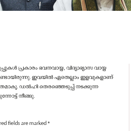
കൾ പ്രകാരം ഭവനവായ്പ, വിദ്യാഭ്യാസ വായ്പ
 ഉണ്ടായിരുന്നു. ഇവയിൽ ഏതെല്ലാം ഇളവുകളാണ്
്തമാകൂ. ഡൽഹി തെരഞ്ഞെടുപ്പ് നടക്കുന്ന
ന്നോട്ട് നീങ്ങു.
red fields are marked
*