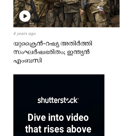
4 years ago
യുക്രൈന്‍-റഷ്യ അതിർത്തി
സംഘർഷഭരിതം; ഇന്ത്യന്‍
എംബസി