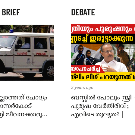
 BRIEF
DEBATE
2 years ago
്ലാത്തത് ചോദ്യം
ബസ്സിൽ പോലും സ്ത്രീ 
 കാസർകോട്
പുരുഷ വേർതിരിവ് ;
ി ജീവനക്കാരുടെ
എവിടെ തുല്യത? |
ിൽ
ാർക്കെതിരെ കേസ്