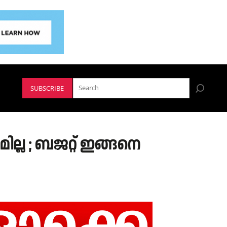
SUBSCRIBE
ചമില്ല ; ബജറ്റ് ഇങ്ങനെ