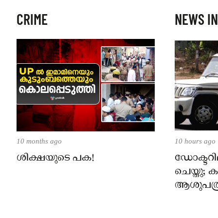
CRIME
NEWS IN
10 months ago
10 hours ago
ശിക്ഷയുടെ പക!
ഡോക്ടറില
ചെയ്തു;
ആശുപത്ര
പരാതിയ
നാട്ടുക