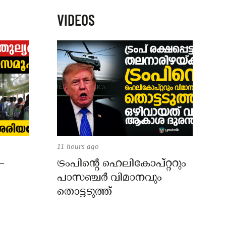
VIDEOS
11 hours ago
–
ട്രംപിന്റെ ഹെലികോപ്റ്ററും
പാസഞ്ചര്‍ വിമാനവും
തൊട്ടടുത്ത്