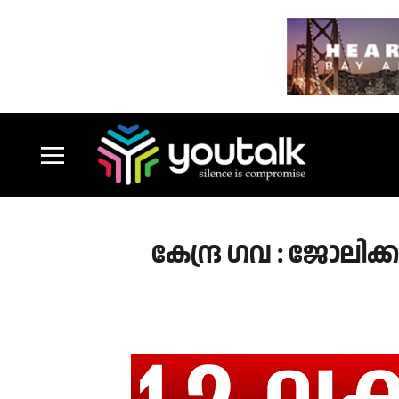
കേന്ദ്ര ഗവ : ജോലിക്കാ