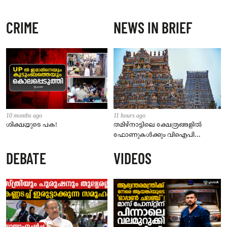
CRIME
NEWS IN BRIEF
10 months ago
11 hours ago
ശിക്ഷയുടെ പക!
തമിഴ്‌നാട്ടിലെ ക്ഷേത്രങ്ങളിൽ
ഫോണുകൾക്കും വിഐപി
ദർശനത്തിനും നിയന്ത്രണം;
DEBATE
VIDEOS
സെപ്റ്റംബർ 1 മുതൽ നിലവിൽ
വരും