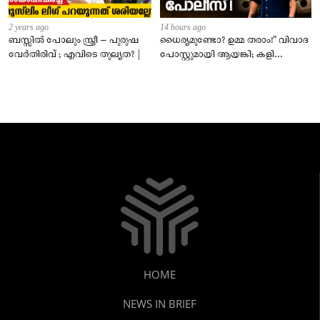
2 years ago
14 hours ago
ബസ്സിൽ പോലും സ്ത്രീ – പുരുഷ
ധൈര്യമുണ്ടോ? ഉമ്മ തരാം!” വിവാദ
വേർതിരിവ് ; എവിടെ തുല്യത? |
പോസ്റ്റുമായി ആയങ്കി; കളി
കടുപ്പിച്ച് പോലീസ്!
HOME
NEWS IN BRIEF