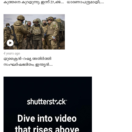
കുത്തനെ കുറയുന്നു; ഇന്ന് 27,409
ധാരണാപത്രമായി;
പുതിയ രോഗികള്‍, ടിപിആര്‍ 2.23 %
കുടുംബത്തിന്‍റെ
ഇഷ്ടാനുസരണം വീട് നിര്‍മിക്കും
4 years ago
യുക്രൈന്‍-റഷ്യ അതിർത്തി
സംഘർഷഭരിതം; ഇന്ത്യന്‍
എംബസി