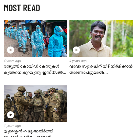
MOST READ
4 years ago
4 years ago
രാജ്യത്ത് കോവിഡ് കേസുകള്‍
വാവാ സുരേഷിന് വീട് നിര്‍മിക്കാന്‍
കുത്തനെ കുറയുന്നു; ഇന്ന് 27,409
ധാരണാപത്രമായി;
പുതിയ രോഗികള്‍, ടിപിആര്‍ 2.23 %
കുടുംബത്തിന്‍റെ
ഇഷ്ടാനുസരണം വീട് നിര്‍മിക്കും
4 years ago
യുക്രൈന്‍-റഷ്യ അതിർത്തി