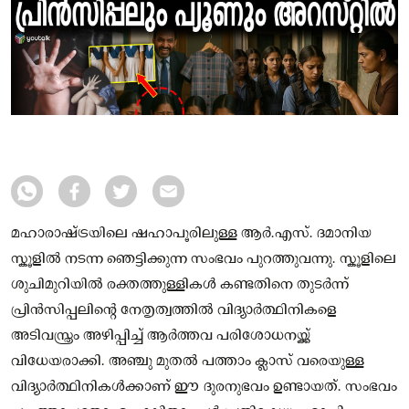
മഹാരാഷ്ട്രയിലെ ഷഹാപൂരിലുള്ള ആർ.എസ്. ദമാനിയ
സ്കൂളിൽ നടന്ന ഞെട്ടിക്കുന്ന സംഭവം പുറത്തുവന്നു. സ്കൂളിലെ
ശുചിമുറിയിൽ രക്തത്തുള്ളികൾ കണ്ടതിനെ തുടർന്ന്
പ്രിൻസിപ്പലിന്റെ നേതൃത്വത്തിൽ വിദ്യാർത്ഥിനികളെ
അടിവസ്ത്രം അഴിപ്പിച്ച് ആർത്തവ പരിശോധനയ്ക്ക്
വിധേയരാക്കി. അഞ്ചു മുതൽ പത്താം ക്ലാസ് വരെയുള്ള
വിദ്യാർത്ഥിനികൾക്കാണ് ഈ ദുരനുഭവം ഉണ്ടായത്. സംഭവം