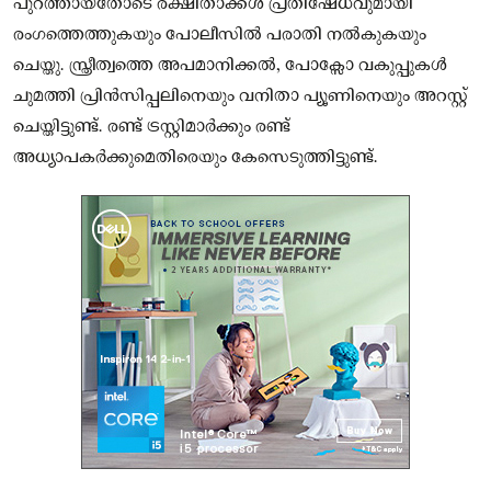
പുറത്തായതോടെ രക്ഷിതാക്കൾ പ്രതിഷേധവുമായി
രംഗത്തെത്തുകയും പോലീസിൽ പരാതി നൽകുകയും
ചെയ്തു. സ്ത്രീത്വത്തെ അപമാനിക്കൽ, പോക്സോ വകുപ്പുകൾ
ചുമത്തി പ്രിൻസിപ്പലിനെയും വനിതാ പ്യൂണിനെയും അറസ്റ്റ്
ചെയ്തിട്ടുണ്ട്. രണ്ട് ട്രസ്റ്റിമാർക്കും രണ്ട്
അധ്യാപകർക്കുമെതിരെയും കേസെടുത്തിട്ടുണ്ട്.