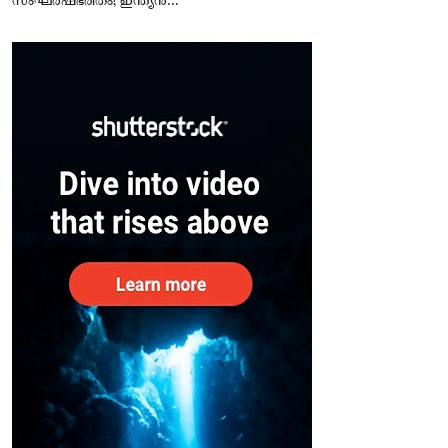
സംഘർഷഭരിതം; ഇന്ത്യന്‍
എംബസി