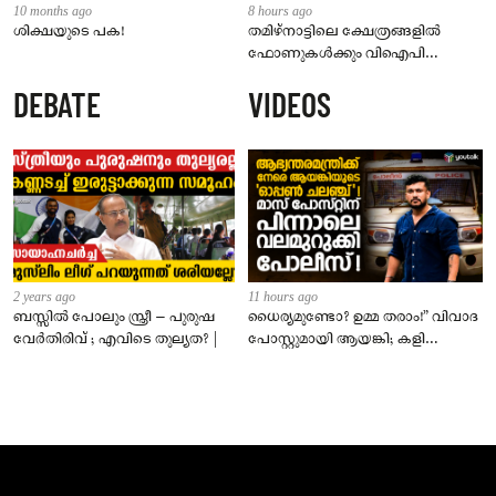
10 months ago
8 hours ago
ശിക്ഷയുടെ പക!
തമിഴ്‌നാട്ടിലെ ക്ഷേത്രങ്ങളിൽ
ഫോണുകൾക്കും വിഐപി
ദർശനത്തിനും നിയന്ത്രണം;
DEBATE
VIDEOS
സെപ്റ്റംബർ 1 മുതൽ നിലവിൽ
വരും
2 years ago
11 hours ago
ബസ്സിൽ പോലും സ്ത്രീ – പുരുഷ
ധൈര്യമുണ്ടോ? ഉമ്മ തരാം!” വിവാദ
വേർതിരിവ് ; എവിടെ തുല്യത? |
പോസ്റ്റുമായി ആയങ്കി; കളി
കടുപ്പിച്ച് പോലീസ്!