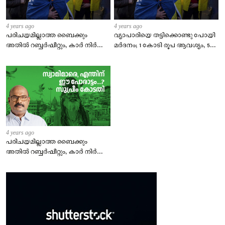
4 years ago
4 years ago
പരിചയമില്ലാത്ത ബൈക്കും
വ്യാപാരിയെ തട്ടിക്കൊണ്ടു പോയി
അതിൽ റബ്ബർഷീറ്റും, കാർ നിർത്തി
മർദനം; 1 കോടി രൂപ ആവശ്യം, 5
അയൽവാസി; ഉപേക്ഷിച്ച് കള്ളൻ
ലക്ഷം രൂപ നൽകാമെന്ന്
പറപറന്നു
സമ്മതിച്ചു.
4 years ago
പരിചയമില്ലാത്ത ബൈക്കും
അതിൽ റബ്ബർഷീറ്റും, കാർ നിർത്തി
അയൽവാസി; ഉപേക്ഷിച്ച് കള്ളൻ
പറപറന്നു