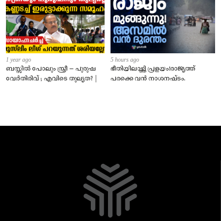
1 year ago
5 hours ago
ബസ്സിൽ പോലും സ്ത്രീ – പുരുഷ
ഭീതിയിലാഴ്ത്തി പ്രളയം!രാജ്യത്ത്
വേർതിരിവ് ; എവിടെ തുല്യത? |
പരക്കെ വൻ നാശനഷ്ടം.