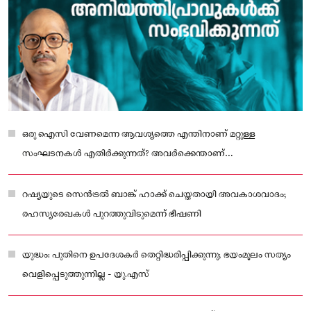
ഒരു ഐസി വേണമെന്ന ആവശ്യത്തെ എന്തിനാണ് മറ്റുള്ള
സംഘടനകൾ എതിർക്കുന്നത്? അവർക്കെന്താണ്
നഷ്ടപ്പെടാനുള്ളത്?
റഷ്യയുടെ സെന്‍ട്രല്‍ ബാങ്ക് ഹാക്ക് ചെയ്തതായി അവകാശവാദം;
രഹസ്യരേഖകള്‍ പുറത്തുവിടുമെന്ന് ഭീഷണി
യുദ്ധം: പുതിനെ ഉപദേശകര്‍ തെറ്റിദ്ധരിപ്പിക്കുന്നു; ഭയംമൂലം സത്യം
വെളിപ്പെടുത്തുന്നില്ല - യു.എസ്