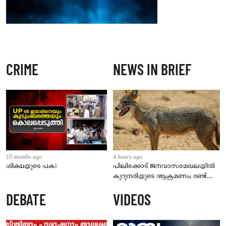
CRIME
NEWS IN BRIEF
10 months ago
4 hours ago
ശിക്ഷയുടെ പക!
പിലിക്കോട് ജനവാസമേഖലയിൽ
കുറുനരിയുടെ ആക്രമണം; രണ്ട്
പേർക്ക് കടിയേറ്റു, ജാഗ്രതാ
DEBATE
VIDEOS
നിർദേശം നൽകി പഞ്ചായത്ത്