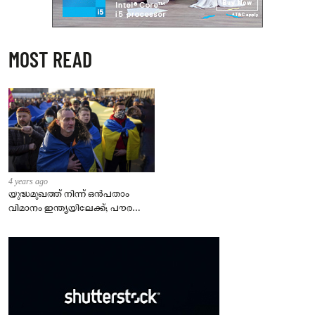
MOST READ
4 years ago
യുദ്ധമുഖത്ത് നിന്ന് ഒൻപതാം
വിമാനം ഇന്ത്യയിലേക്ക്; പൗരന്മാർ
സുരക്ഷിതരാകുംവരെ വിശ്രമമില്ല
– കേന്ദ്രം