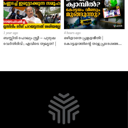
1 year ago
4 hours ago
ബസ്സിൽ പോലും സ്ത്രീ – പുരുഷ
ഒഴിയാതെ പ്രളയഭീതി! |
വേർതിരിവ് ; എവിടെ തുല്യത? |
കോട്ടയത്തിന്റെ താഴ്ന്ന പ്രദേശങ്ങൾ
ഇപ്പോഴും വെള്ളത്തിനടിയിൽ!