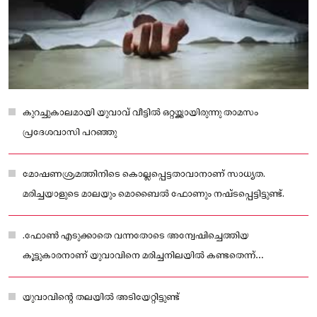
കുറച്ചുകാലമായി യുവാവ് വീട്ടിൽ ഒറ്റയ്ക്കായിരുന്നു താമസം
പ്രദേശവാസി പറഞ്ഞു
മോഷണശ്രമത്തിനിടെ കൊല്ലപ്പെട്ടതാവാനാണ് സാധ്യത.
മരിച്ചയാളുടെ മാലയും മൊബൈൽ ഫോണും നഷ്ടപ്പെട്ടിട്ടുണ്ട്.
.ഫോൺ എടുക്കാതെ വന്നതോടെ അന്വേഷിച്ചെത്തിയ
കൂട്ടുകാരനാണ് യുവാവിനെ മരിച്ചനിലയിൽ കണ്ടതെന്ന്
പ്രദേശവാസികളിൽ ഒരാൾ അറിയിച്ചു
യുവാവിന്റെ തലയിൽ അടിയേറ്റിട്ടുണ്ട്