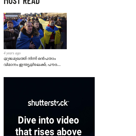
MOST READ
4 years ago
യുദ്ധമുഖത്ത് നിന്ന് ഒൻപതാം
വിമാനം ഇന്ത്യയിലേക്ക്; പൗരന്മാർ
സുരക്ഷിതരാകുംവരെ വിശ്രമമില്ല
– കേന്ദ്രം