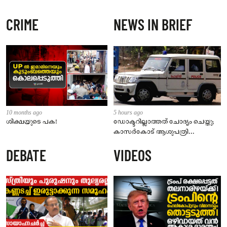
CRIME
NEWS IN BRIEF
10 months ago
5 hours ago
ശിക്ഷയുടെ പക!
ഡോക്ടറില്ലാത്തത് ചോദ്യം ചെയ്തു;
കാസർകോട് ആശുപത്രി
ജീവനക്കാരുടെ പരാതിയിൽ
DEBATE
VIDEOS
നാട്ടുകാർക്കെതിരെ കേസ്