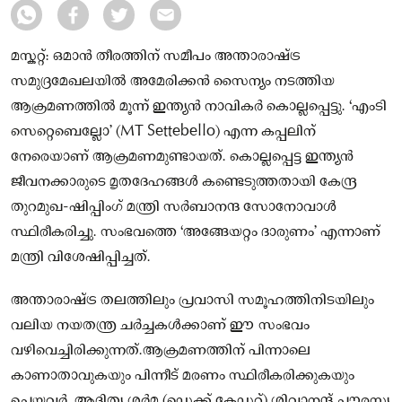
മസ്കറ്റ്: ഒമാൻ തീരത്തിന് സമീപം അന്താരാഷ്ട്ര
സമുദ്രമേഖലയിൽ അമേരിക്കൻ സൈന്യം നടത്തിയ
ആക്രമണത്തിൽ മൂന്ന് ഇന്ത്യൻ നാവികർ കൊല്ലപ്പെട്ടു. ‘എംടി
സെറ്റെബെല്ലോ’ (MT Settebello) എന്ന കപ്പലിന്
നേരെയാണ് ആക്രമണമുണ്ടായത്. കൊല്ലപ്പെട്ട ഇന്ത്യൻ
ജീവനക്കാരുടെ മൃതദേഹങ്ങൾ കണ്ടെടുത്തതായി കേന്ദ്ര
തുറമുഖ-ഷിപ്പിംഗ് മന്ത്രി സർബാനന്ദ സോനോവാൾ
സ്ഥിരീകരിച്ചു. സംഭവത്തെ ‘അങ്ങേയറ്റം ദാരുണം’ എന്നാണ്
മന്ത്രി വിശേഷിപ്പിച്ചത്.
അന്താരാഷ്ട്ര തലത്തിലും പ്രവാസി സമൂഹത്തിനിടയിലും
വലിയ നയതന്ത്ര ചർച്ചകൾക്കാണ് ഈ സംഭവം
വഴിവെച്ചിരിക്കുന്നത്.ആക്രമണത്തിന് പിന്നാലെ
കാണാതാവുകയും പിന്നീട് മരണം സ്ഥിരീകരിക്കുകയും
ചെയ്തവർ ,ആദിത്യ ശർമ (ഡെക്ക് കേഡറ്റ്),ശിവാനന്ദ് ചൗരസ്യ