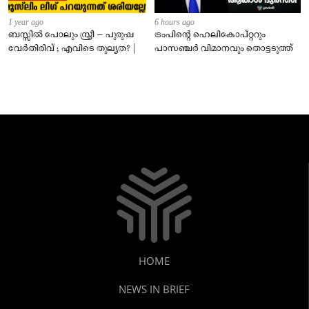
1 year ago
6 hours ago
ബസ്സിൽ പോലും സ്ത്രീ – പുരുഷ
ട്രംപിന്റെ ഹെലികോപ്റ്ററും
വേർതിരിവ് ; എവിടെ തുല്യത? |
പാസഞ്ചര്‍ വിമാനവും തൊട്ടടുത്ത്
HOME
NEWS IN BRIEF