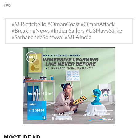
TAG
#MTSettebello #OmanCoast #OmanAttack
#BreakingNews #IndianSailors #USNavyStrike
#SarbanandaSonowal #MEAIndia