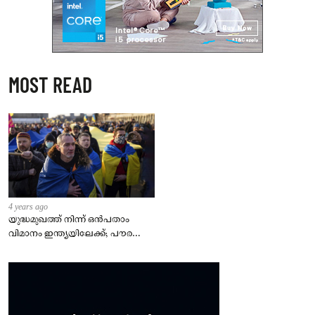
MOST READ
4 years ago
യുദ്ധമുഖത്ത് നിന്ന് ഒൻപതാം
വിമാനം ഇന്ത്യയിലേക്ക്; പൗരന്മാർ
സുരക്ഷിതരാകുംവരെ വിശ്രമമില്ല
– കേന്ദ്രം