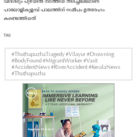
വിദഗ്ദരും പുഴയിൽ നടത്തിയ തിരച്ചിലിലാണ്
പാലോളികുളമ്പ് പാലത്തിന് സമീപം മൃതദേഹം
കണ്ടെത്തിയത്
TAG
#ThuthapuzhaTragedy #Vilayur #Drowning
#BodyFound #MigrantWorker #Vasit
#AccidentNews #RiverAccident #KeralaNews
#Thuthapuzha