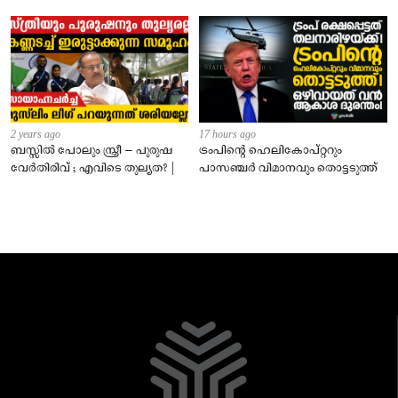
2 years ago
17 hours ago
ബസ്സിൽ പോലും സ്ത്രീ – പുരുഷ
ട്രംപിന്റെ ഹെലികോപ്റ്ററും
വേർതിരിവ് ; എവിടെ തുല്യത? |
പാസഞ്ചര്‍ വിമാനവും തൊട്ടടുത്ത്