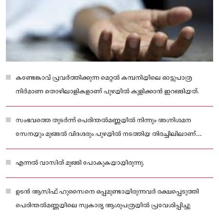
കണ്ടേങ്കാവ് പ്രവർത്തിക്കുന്ന മെറ്റൽ കമ്പനിയിലെ ഓട്ടുപാത്ര
നിർമാണ തൊഴിലാളികളാണ് പുഴയിൽ കുളിക്കാൻ ഇറങ്ങിയത്.
സംഭവത്തെ തുടർന്ന് പെരിന്തൽമണ്ണയിൽ നിന്നും അഗ്നിശമന
സേനയും മുങ്ങൽ വിദഗ്ദരും പുഴയിൽ നടത്തിയ തിരച്ചിലിലാണ്
പാലോളികുളമ്പ് പാലത്തിന് സമീപം മൃതദേഹം കണ്ടെത്തിയത്
എന്നൽ വാസിത് മുങ്ങി പോകുകയായിരുന്നു.
ഉടൻ ആസിഫ് ഹുസൈനെ ഒപ്പമുണ്ടായിരുന്നവർ രക്ഷപ്പെടുത്തി
പെരിന്തൽമണ്ണയിലെ സ്വകാര്യ ആശുപത്രയിൽ പ്രവേശിപ്പിച്ചു