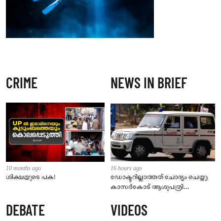
CRIME
NEWS IN BRIEF
10 months ago
16 hours ago
ശിക്ഷയുടെ പക!
ഡോക്ടറില്ലാത്തത് ചോദ്യം ചെയ്തു;
കാസർകോട് ആശുപത്രി
ജീവനക്കാരുടെ പരാതിയിൽ
DEBATE
VIDEOS
നാട്ടുകാർക്കെതിരെ കേസ്