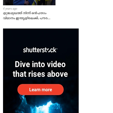
4 years ago
യുദ്ധമുഖത്ത് നിന്ന് ഒൻപതാം
വിമാനം ഇന്ത്യയിലേക്ക്; പൗരന്മാർ
സുരക്ഷിതരാകുംവരെ വിശ്രമമില്ല
– കേന്ദ്രം