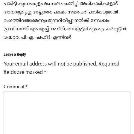
പാർട്ടി കുന്നംകുളം മണ്ഡലം കമ്മിറ്റി അധികാരികളോട്
ആവശ്യപ്പെട്ടു അല്ലാത്തപക്ഷം സമരപരിപാടികളുമായി
രംഗത്തിറങ്ങുമെന്നും മുന്നറിയിപ്പു നല്‍കി മണ്ഡലം
പ്രസിഡൻറ് എം.എച്ച്‌. റഫീഖ്, സെക്രട്ടറി എം.എ. കമറുദ്ദീൻ
ട്രഷറർ, പി.എ. ഷഹീദ് എന്നിവർ
Leave a Reply
Your email address will not be published.
Required
fields are marked
*
Comment
*